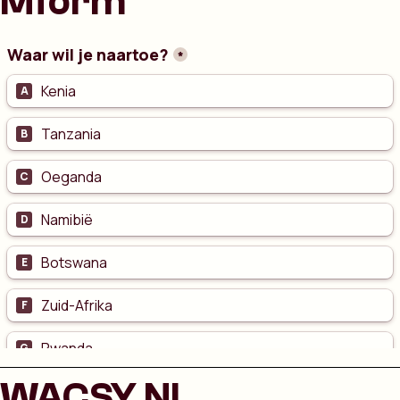
Mform
WACSY NL