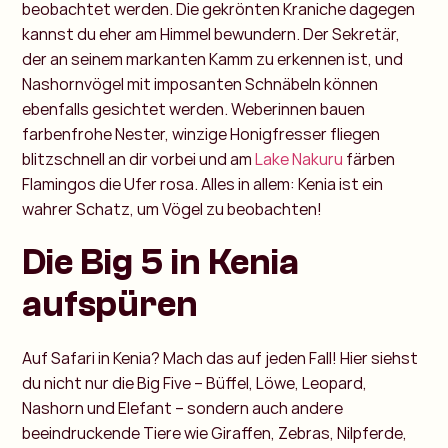
beobachtet werden. Die gekrönten Kraniche dagegen
kannst du eher am Himmel bewundern. Der Sekretär,
der an seinem markanten Kamm zu erkennen ist, und
Nashornvögel mit imposanten Schnäbeln können
ebenfalls gesichtet werden. Weberinnen bauen
farbenfrohe Nester, winzige Honigfresser fliegen
blitzschnell an dir vorbei und am
Lake Nakuru
färben
Flamingos die Ufer rosa. Alles in allem: Kenia ist ein
wahrer Schatz, um Vögel zu beobachten!
Die Big 5 in Kenia
aufspüren
Auf Safari in Kenia? Mach das auf jeden Fall! Hier siehst
du nicht nur die Big Five – Büffel, Löwe, Leopard,
Nashorn und Elefant – sondern auch andere
beeindruckende Tiere wie Giraffen, Zebras, Nilpferde,