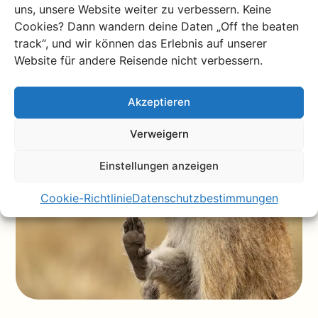
ihren großen Augen und ihrer liebenswerten
uns, unsere Website weiter zu verbessern. Keine
Präsenz zum Leben.
Cookies? Dann wandern deine Daten „Off the beaten
Mangabey-Affen: Mit ihrem flauschigen Fell und
track“, und wir können das Erlebnis auf unserer
ihrem neugierigen Blick verleihen Mangabey-Affen
Website für andere Reisende nicht verbessern.
den Waldgebieten einen Hauch von Verspieltheit.
Akzeptieren
Verweigern
Einstellungen anzeigen
Cookie-Richtlinie
Datenschutzbestimmungen