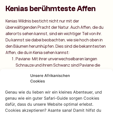
Kenias berühmteste Affen
Kenias Wildnis besticht nicht nur mit der
überwältigenden Pracht der Natur. Auch Affen, die du
allerorts sehen kannst, sind ein wichtiger Teil von ihr.
Du kannst sie dabei beobachten, wie sie hoch oben in
den Bäumen herumhüpfen. Dies sind die bekanntesten
Affen, die du in Kenia sehen kannst:
Paviane: Mit ihrer unverwechselbaren langen
Schnauze und ihrem Schwanz sind Paviane die
Clowns der Landschaft, immer bereit für den
Unsere Afrikanischen
nächsten Streich.
Cookies
Colobus-Affen: Diese schwarz-weißen
Flauschbälle bringen Eleganz in die Baumkronen,
Genau wie du lieben wir ein kleines Abenteuer, und
wenn sie die Welt von oben betrachten.
genau wie ein guter Safari-Guide sorgen Cookies
Zwerg-Galagos: Diese kleinen Nachteulen, auch
dafür, dass du unsere Website optimal erlebst.
Buschbabys genannt, erwecken die Nacht mit
Cookies akzeptieren? Asante sana! Damit hilfst du