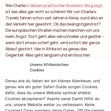
Wie Charlie
in diesem praktischen Business-Blog sagt,
ist das alles gar nicht so schlimm! Wir von Charlie's
Travels fahren schon seit Jahren in Kenia, sund also an
den Verkehr hier gewöhnt. Ob das beängstigend ist?
Die europäischen Straßen machen manchen von uns
mehr Angst. Dort geht alles viel schneller und geölter -
wenn dort etwas schief geht, wird sofort der ganze
Ablauf gestört. Hier in Afrika ist es genau das
Gegenteil: Alles geht langsam und ein bisschen
chaotisch. Das Geben und Nehmen der Vorfahrt
Unsere Afrikanischen
regelst du untereinander: du hältst einfach die Hand
Cookies
aus dem Fenster oder suchst Blickkontakt - jeder ist
aufmerksam und nimmt Rücksicht auf eventuelle Fehler
Genau wie du lieben wir ein kleines Abenteuer, und
anderer Verkehrsteilnehmer. Du solltest das
genau wie ein guter Safari-Guide sorgen Cookies
Autofahren mögen, um dich hier selbst hinter das
dafür, dass du unsere Website optimal erlebst.
Steuer zu setzen: denn ist es ein Abenteuer! Wenn
Cookies akzeptieren? Asante sana! Damit hilfst du
nicht, miete dir lieber einen Fahrer und erlebe das
uns, unsere Website weiter zu verbessern. Keine
Cookies? Dann wandern deine Daten „Off the beaten
ultimative Urlaubsgefühl.