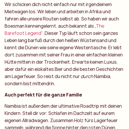
Wir schicken dich nicht einfach nur mit irgendeinem
Mietwagen los. Wir leben und arbeiten in Afrika und
fahren alle unsere Routen selbst ab. So haben wir auch
Boesman kennengelernt, auch bekannt als
„The
Barefoot Legend“.
Dieser Typ läuft schon sein ganzes
Leben lang barfuß durch den heißen Wüstensand und
kennt die Dünen wie seine eigene Westentasche. Er lebt
dort zusammen mit seiner Frau in einer einfachen kleinen
Hütte mitten in der Trockenheit. Erwarte keinen Luxus,
aber dafür ein eiskaltes Bier und die besten Geschichten
am Lagerfeuer. So reist du nicht nur
durch
Namibia,
sondern bist mittendrin.
Auch perfekt für die ganze Familie
Namibia ist außerdem der ultimative Roadtrip mit deinen
Kindern. Stell dir vor: Schlafen im Dachzelt auf eurem
eigenen Allradwagen. Zusammen Holz fürs Lagerfeuer
sammeln, während die Sonne hinter den roten Dünen