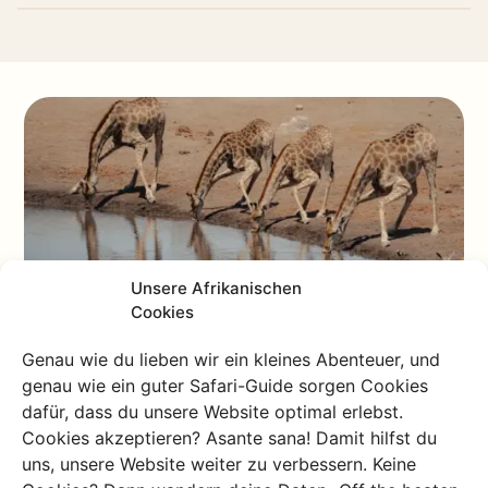
Unsere Afrikanischen
Cookies
Beitrag
Genau wie du lieben wir ein kleines Abenteuer, und
Hannahs Reisestory: Namibia
genau wie ein guter Safari-Guide sorgen Cookies
von Windhoek bis zum Etosha
dafür, dass du unsere Website optimal erlebst.
Cookies akzeptieren? Asante sana! Damit hilfst du
Begleite eine unserer abenteuerlustigen
uns, unsere Website weiter zu verbessern. Keine
Kundinnen auf ihrer Namibia-Reise. Von endlosen