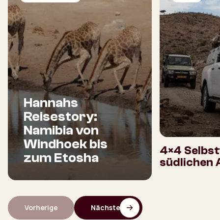
Hannahs
Reisestory:
Namibia von
Windhoek bis
4×4 Selbst
zum Etosha
südlichen 
Vorherige
Nächste