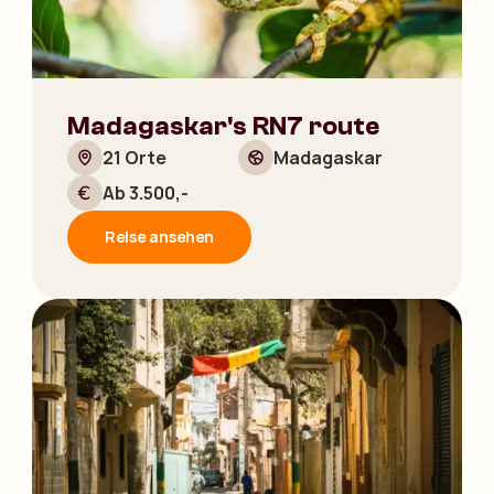
Madagaskar's RN7 route
21 Orte
Madagaskar
Ab 3.500,-
Reise ansehen