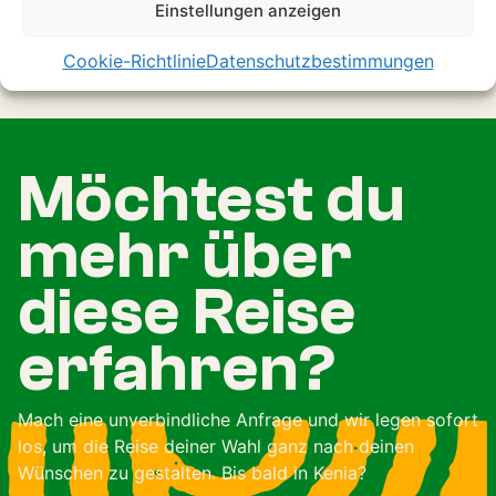
bereits Ihre Traumreise
Einstellungen anzeigen
gebucht
Cookie-Richtlinie
Datenschutzbestimmungen
Möchtest du
mehr über
diese Reise
erfahren?
Mach eine unverbindliche Anfrage und wir legen sofort
los, um die Reise deiner Wahl ganz nach deinen
Wünschen zu gestalten. Bis bald in Kenia?