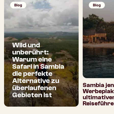
Blog
Blog
Wild und
unberührt:
Warum eine
Safari in Sambia
die perfekte
Alternative zu
Sambia jen
überlaufenen
Werbeplaka
Gebieten ist
ultimative
Reiseführe