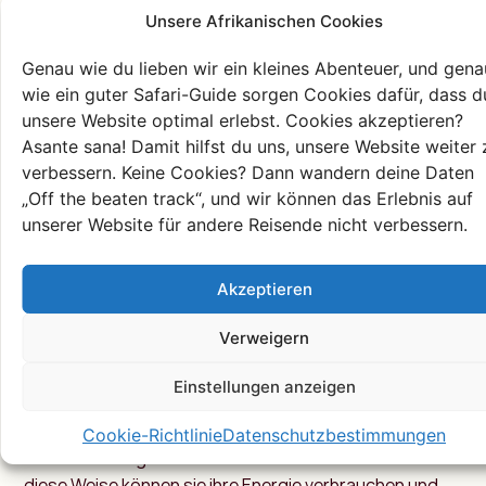
Unsere Afrikanischen Cookies
#1 Familienausflug mit
Genau wie du lieben wir ein kleines Abenteuer, und gena
Baby/Kleinkind
wie ein guter Safari-Guide sorgen Cookies dafür, dass d
unsere Website optimal erlebst. Cookies akzeptieren?
Wenn ihr als frischgebackene Eltern die wunderbare
Asante sana! Damit hilfst du uns, unsere Website weiter 
Welt Afrikas entdecken möchtet, sind Reiseziele wie
verbessern. Keine Cookies? Dann wandern deine Daten
Südafrika und Namibia genau das Richtige für euch.
„Off the beaten track“, und wir können das Erlebnis auf
Beide Länder sind weitgehend malariafrei, die Straßen
unserer Website für andere Reisende nicht verbessern.
sind in perfektem Zustand und an der Beschilderung
wurde nicht gespart. Wenn euer kleiner Sprössling
Akzeptieren
gewickelt werden muss oder anfängt zu weinen, könnt
ihr das Auto unbesorgt an der Straßenseite parken.
Verweigern
Nicht nur für Eltern mit Babys und/oder Kleinkindern,
sondern auch für Familien mit kleinen Kindern sind
Einstellungen anzeigen
Südafrika und Namibia exotische Paradiese. Kinder
können im Pool planschen, in der Natur laufen und an
Cookie-Richtlinie
Datenschutzbestimmungen
zahlreichen organisierten Aktivitäten teilnehmen. Auf
diese Weise können sie ihre Energie verbrauchen und