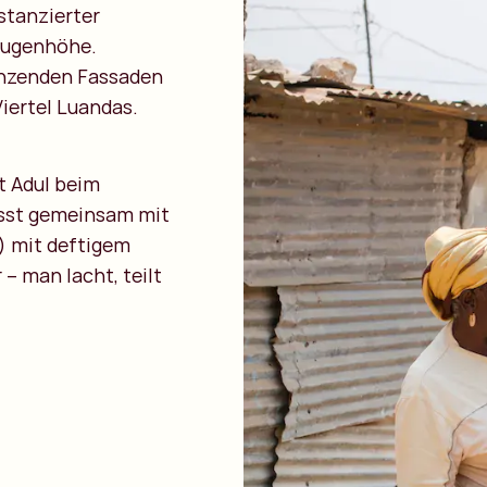
istanzierter
Augenhöhe.
änzenden Fassaden
Viertel Luandas.
t Adul beim
esst gemeinsam mit
) mit deftigem
 – man lacht, teilt