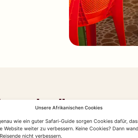
Luanda alles
Unsere Afrikanischen Cookies
genau wie ein guter Safari-Guide sorgen Cookies dafür, das
re Website weiter zu verbessern. Keine Cookies? Dann wand
ekt vor den Toren der Stadt bis
Reisende nicht verbessern.