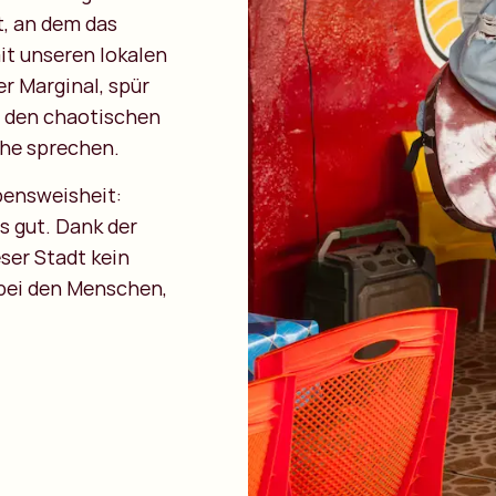
t, an dem das
t unseren lokalen
r Marginal, spür
r den chaotischen
che sprechen.
bensweisheit:
s gut. Dank der
eser Stadt kein
 bei den Menschen,