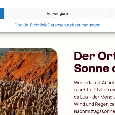
n den Vierteln: Das sind die
Verweigern
Cookie-Richtlinie
Datenschutzbestimmungen
Der Ort
Sonne 
Wenn du mit Abdel 
taucht plötzlich e
da Lua – der Mond-
Wind und Regen zer
Nachmittagssonne k