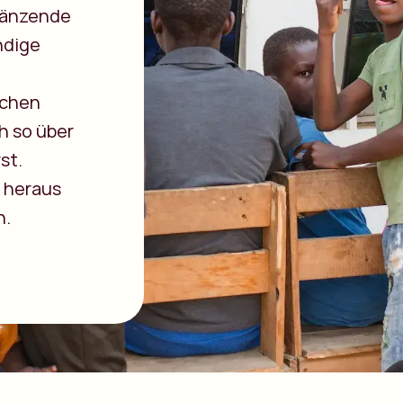
glänzende
ndige
schen
h so über
st.
h heraus
n.