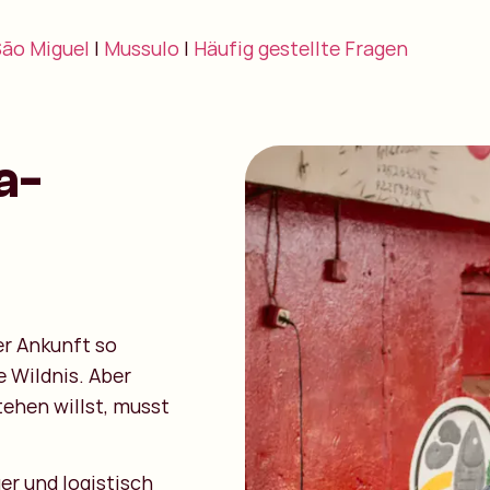
São Miguel
|
Mussulo
|
Häufig gestellte Fragen
a-
er Ankunft so
e Wildnis. Aber
tehen willst, musst
er und logistisch