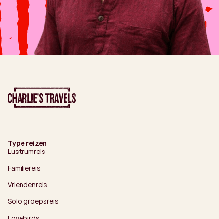
Type reizen
Lustrumreis
Familiereis
Vriendenreis
Solo groepsreis
Lovebirds