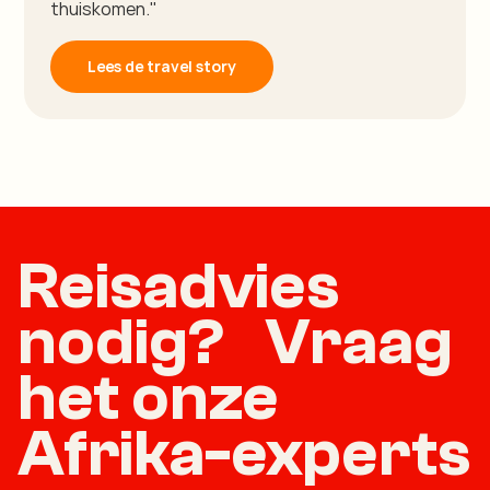
thuiskomen."
Lees de travel story
Reisadvies
nodig? Vraag
het onze
Afrika-experts