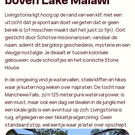
boven Lake Malawi
Livingstonia ligt hoog op de rand van een klif, met een
uitzicht dat je spontaan doet vergeten dat er geen
bereik is (of misschien maakt dat het juist zo fijn). Ooit
gesticht door Schotse missionarissen, vandaar de
naam, ademt dit bergdorp geschiedenis, mysterie en een
vleugje nostalgie. Je dwaalt er tussen koloniale
gebouwen, oude schooltjes en het iconische Stone
House.
In de omgeving vind je watervallen, steile kliffen en hikes
waar je kuiten nog weken over napraten. De tocht naar
Manchewe Falls, zo'n 125 meter pure waterval power, is
een must, maar ook een dag verdwalen in de jungle met
een lokale gids is een avontuur op zich. Livingstonia is
ruig, afgelegen en een tikkeltje eigenzinnig. Geen
standaard stop, wel eentje waar je later over opschept.