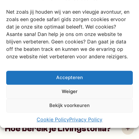
vragen over
Livingstonia op
Net zoals jij houden wij van een vleugje avontuur, en
zoals een goede safari gids zorgen cookies ervoor
een rijtje
dat je onze site optimaal beleeft. Wel cookies?
Asante sana! Dan help je ons om onze website te
blijven verbeteren. Geen cookies? Dan gaat je data
off the beaten track en kunnen we de ervaring op
Wat is Livingstonia en
onze website niet verbeteren voor andere reizigers.
waarom is het bijzonder?
Accepteren
Livingstonia is een historisch bergdorp in Noord Malawi,
gesticht door Schotse missionarissen eind 19e eeuw.
Weiger
Het ligt op een bergtop met waanzinnig uitzicht over
Lake Malawi en ademt geschiedenis, rust en karakter.
Bekijk voorkeuren
Cookie Policy
Privacy Policy
Hoe bereik je Livingstonia?