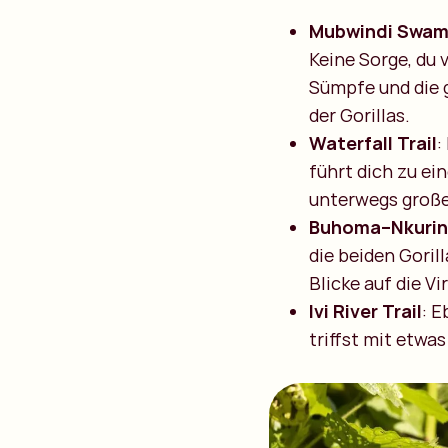
Mubwindi Swamp
Keine Sorge, du 
Sümpfe und die 
der Gorillas.
Waterfall Trail
:
führt dich zu e
unterwegs große
Buhoma–Nkuring
die beiden Goril
Blicke auf die V
Ivi River Trail
: E
triffst mit etwas