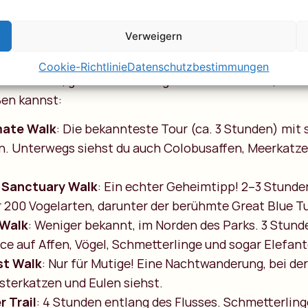
ansen! Diese intelligenten Menschenaffen triffst du i
Verweigern
 und erklärt alles über diese faszinierenden Tiere.
Cookie-Richtlinie
Datenschutzbestimmungen
beliebt ist, gibt es viele ruhige Ecken und Trails, wo 
ßen kannst:
mate Walk
: Die bekannteste Tour (ca. 3 Stunden) mit
. Unterwegs siehst du auch Colobusaffen, Meerkatz
 Sanctuary Walk
: Ein echter Geheimtipp! 2–3 Stund
 200 Vogelarten, darunter der berühmte Great Blue T
 Walk
: Weniger bekannt, im Norden des Parks. 3 Stun
ce auf Affen, Vögel, Schmetterlinge und sogar Elefant
st Walk
: Nur für Mutige! Eine Nachtwanderung, bei der
sterkatzen und Eulen siehst.
 Trail
: 4 Stunden entlang des Flusses. Schmetterling