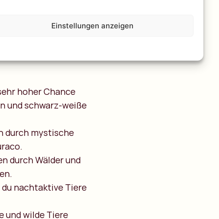
m Kibale Park. Ein
Einstellungen anzeigen
du die Natur ohne
 sehr hoher Chance
en und schwarz-weiße
en durch mystische
uraco.
den durch Wälder und
en.
 du nachtaktive Tiere
e und wilde Tiere