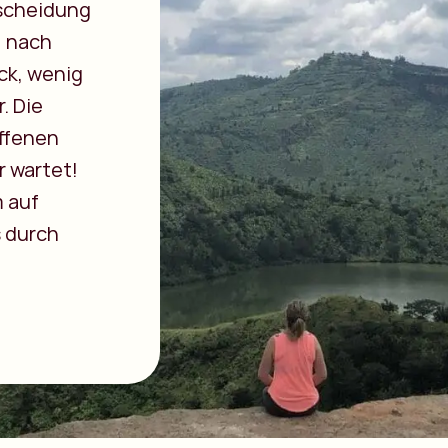
tscheidung
, nach
ck, wenig
. Die
ffenen
 wartet!
 auf
s durch