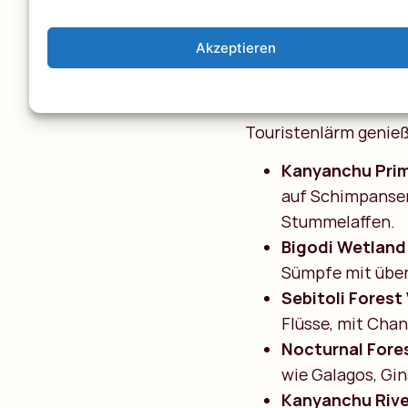
Der Star hier: Schimp
Akzeptieren
Ranger begleitet dich
Obwohl der Park sehr 
Touristenlärm genie
Kanyanchu Pri
auf Schimpansen
Stummelaffen.
Bigodi Wetland
Sümpfe mit über
Sebitoli Forest
Flüsse, mit Chan
Nocturnal Fore
wie Galagos, Gin
Kanyanchu River