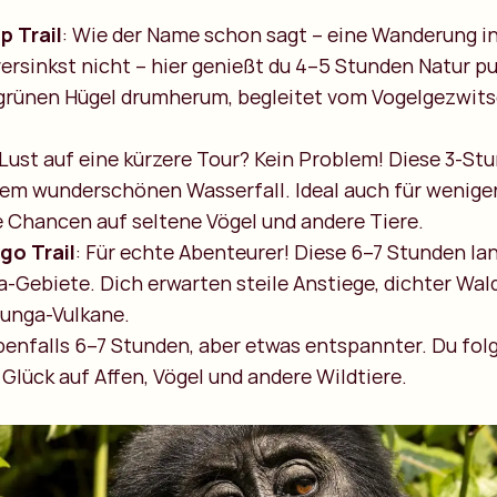
 Trail
: Wie der Name schon sagt – eine Wanderung i
versinkst nicht – hier genießt du 4–5 Stunden Natur pur
grünen Hügel drumherum, begleitet vom Vogelgezwits
 Lust auf eine kürzere Tour? Kein Problem! Diese 3-
inem wunderschönen Wasserfall. Ideal auch für wenige
 Chancen auf seltene Vögel und andere Tiere.
o Trail
: Für echte Abenteurer! Diese 6–7 Stunden la
la-Gebiete. Dich erwarten steile Anstiege, dichter Wal
irunga-Vulkane.
benfalls 6–7 Stunden, aber etwas entspannter. Du folg
 Glück auf Affen, Vögel und andere Wildtiere.