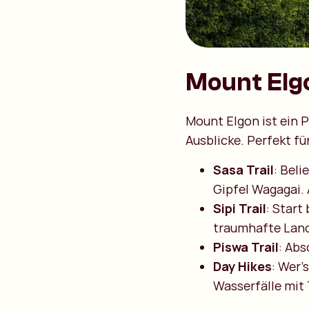
Mount Elg
Mount Elgon ist ein P
Ausblicke. Perfekt fü
Sasa Trail
: Bel
Gipfel Wagagai. 
Sipi Trail
: Start
traumhafte Land
Piswa Trail
: Abs
Day Hikes
: Wer’
Wasserfälle mit