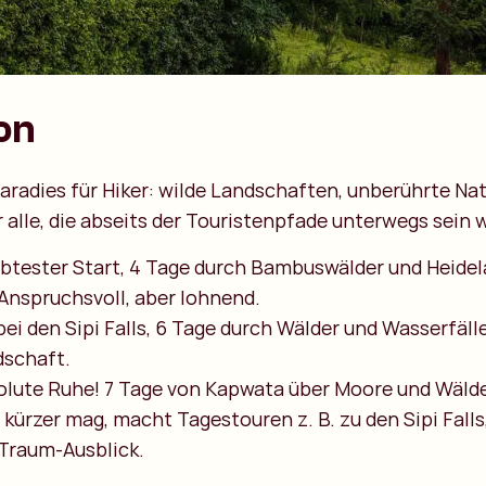
on
aradies für Hiker: wilde Landschaften, unberührte Na
r alle, die abseits der Touristenpfade unterwegs sein 
iebtester Start, 4 Tage durch Bambuswälder und Heide
Anspruchsvoll, aber lohnend.
 bei den Sipi Falls, 6 Tage durch Wälder und Wasserfäll
schaft.
olute Ruhe! 7 Tage von Kapwata über Moore und Wälde
s kürzer mag, macht Tagestouren z. B. zu den Sipi Falls
 Traum-Ausblick.