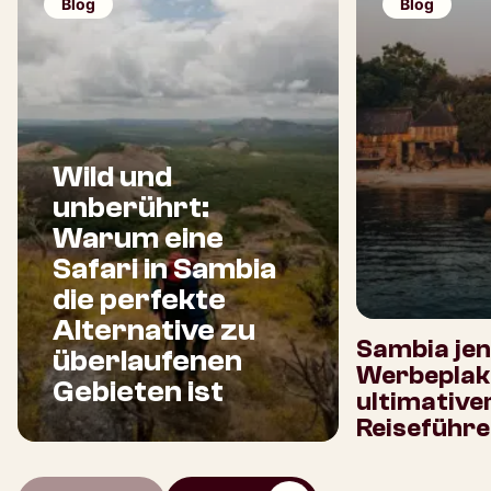
Blog
Blog
Wild und
unberührt:
Warum eine
Safari in Sambia
die perfekte
Alternative zu
Sambia jen
überlaufenen
Werbeplaka
Gebieten ist
ultimative
Reiseführe