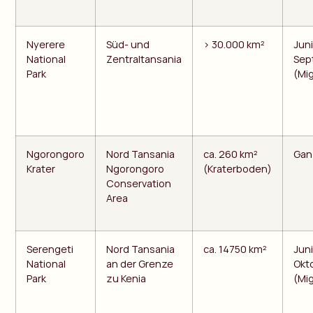
Nyerere
Süd- und
> 30.000 km²
Juni
National
Zentraltansania
Sep
Park
(Mi
Ngorongoro
Nord Tansania
ca. 260 km²
Gan
Krater
Ngorongoro
(Kraterboden)
Conservation
Area
Serengeti
Nord Tansania
ca. 14750 km²
Juni
National
an der Grenze
Okt
Park
zu Kenia
(Mi