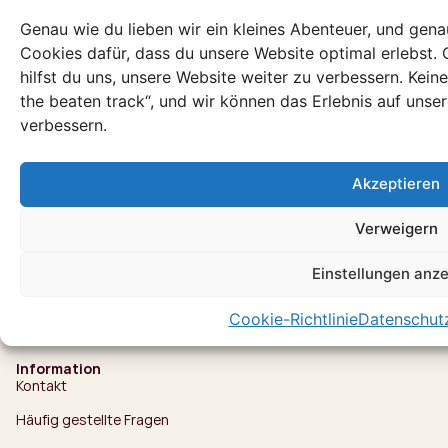
Tansania
Genau wie du lieben wir ein kleines Abenteuer, und gena
Ruanda
Cookies dafür, dass du unsere Website optimal erlebst.
hilfst du uns, unsere Website weiter zu verbessern. Ke
Südafrika
the beaten track“, und wir können das Erlebnis auf unse
Namibia
verbessern.
Botswana
Akzeptieren
Mosambik
eSwatini
Verweigern
Senegal
Einstellungen anz
Madagaskar
Cookie-Richtlinie
Datenschut
Marokko
Information
Kontakt
Häufig gestellte Fragen