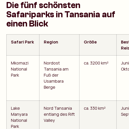
Die fünf schönsten
Safariparks in Tansania auf
einen Blick
Safari Park
Region
Größe
Bes
Rei
Mkomazi
Nordost
ca. 3200 km²
Juni
National
Tansania am
Okt
Park
Fuß der
Usambara
Berge
Lake
Nord Tansania
ca. 330 km²
Juni
Manyara
entlang des Rift
Sep
National
Valley
Park