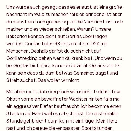
Uns wurde auch gesagt dass es erlaubt ist eine große
Nachricht im Wald zu machen falls es dringend ist aber
du musst ein Loch graben squat die Nachricht ins Loch
machen und es wieder schließen. Warum? Unsere
Bakterien können leicht auf Gorillas übertragen
werden. Gorillas teilen 98 Prozent ihres DNA mit
Menschen. Deshalb darfst du auch nicht auf
Gorillatrekking gehen wenn du krank bist. Und wenn du
bei Gorillas bist mach keine oe oe ah ah Geräusche. Es
kann sein dass du damit etwas Gemeines sagst und
Streit suchst. Das wollen wir nicht.
Mit allem up to date beginnen wir unsere Trekkingtour.
Okoth vorne ein bewaffneter Wächter hinten falls mal
ein aggressiver Elefant auftaucht. Ich bekomme einen
Stock in die Hand weil es rutschig ist. Die erste halbe
Stunde geht leicht dann kommt ein Hügel. Mein Herz
rast und ich bereue die verpassten Sportstunden.