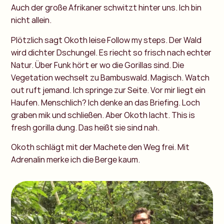
Auch der große Afrikaner schwitzt hinter uns. Ich bin
nicht allein.
Plötzlich sagt Okoth leise Follow my steps. Der Wald
wird dichter Dschungel. Es riecht so frisch nach echter
Natur. Über Funk hört er wo die Gorillas sind. Die
Vegetation wechselt zu Bambuswald. Magisch. Watch
out ruft jemand. Ich springe zur Seite. Vor mir liegt ein
Haufen. Menschlich? Ich denke an das Briefing. Loch
graben mik und schließen. Aber Okoth lacht. This is
fresh gorilla dung. Das heißt sie sind nah.
Okoth schlägt mit der Machete den Weg frei. Mit
Adrenalin merke ich die Berge kaum.