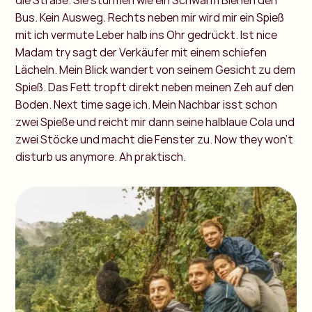
die Straße. Sie stürmen wie ein Schwarm Bienen den
Bus. Kein Ausweg. Rechts neben mir wird mir ein Spieß
mit ich vermute Leber halb ins Ohr gedrückt. Ist nice
Madam try sagt der Verkäufer mit einem schiefen
Lächeln. Mein Blick wandert von seinem Gesicht zu dem
Spieß. Das Fett tropft direkt neben meinen Zeh auf den
Boden. Next time sage ich. Mein Nachbar isst schon
zwei Spieße und reicht mir dann seine halblaue Cola und
zwei Stöcke und macht die Fenster zu. Now they won’t
disturb us anymore. Ah praktisch.