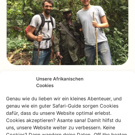
Auge in Auge
Unsere Afrikanischen
Cookies
Be quiet wird geflüstert. Es ist still. Ich höre Gorillas.
Genau wie du lieben wir ein kleines Abenteuer, und
Minuten später sehe ich ihn. Ein riesiger Silberrücken
genau wie ein guter Safari-Guide sorgen Cookies
sitzt da und kaut Bambus. Sein Name ist Mark neben
dafür, dass du unsere Website optimal erlebst.
ihm das Weibchen Nyiramwiza. Wir stehen nur neun
Cookies akzeptieren? Asante sana! Damit hilfst du
Meter entfernt.
uns, unsere Website weiter zu verbessern. Keine
Cookies? Dann wandern deine Daten „Off the beaten