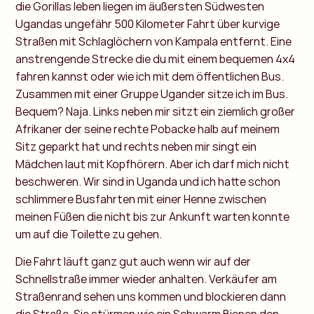
die Gorillas leben liegen im äußersten Südwesten
Ugandas ungefähr 500 Kilometer Fahrt über kurvige
Straßen mit Schlaglöchern von Kampala entfernt. Eine
anstrengende Strecke die du mit einem bequemen 4x4
fahren kannst oder wie ich mit dem öffentlichen Bus.
Zusammen mit einer Gruppe Ugander sitze ich im Bus.
Bequem? Naja. Links neben mir sitzt ein ziemlich großer
Afrikaner der seine rechte Pobacke halb auf meinem
Sitz geparkt hat und rechts neben mir singt ein
Mädchen laut mit Kopfhörern. Aber ich darf mich nicht
beschweren. Wir sind in Uganda und ich hatte schon
schlimmere Busfahrten mit einer Henne zwischen
meinen Füßen die nicht bis zur Ankunft warten konnte
um auf die Toilette zu gehen.
Die Fahrt läuft ganz gut auch wenn wir auf der
Schnellstraße immer wieder anhalten. Verkäufer am
Straßenrand sehen uns kommen und blockieren dann