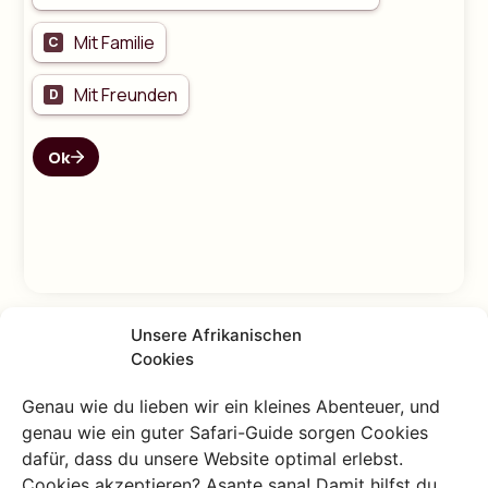
Unsere Afrikanischen
Cookies
10.000+ zufriedene
Genau wie du lieben wir ein kleines Abenteuer, und
Weltenbummler haben
genau wie ein guter Safari-Guide sorgen Cookies
dafür, dass du unsere Website optimal erlebst.
bereits Ihre Traumreise
Cookies akzeptieren? Asante sana! Damit hilfst du