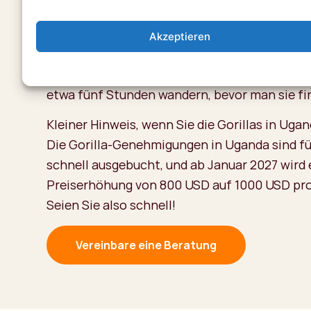
den nebligen Wald zu wandern. Die Wanderung
den Urwald (denken Sie an Macheten, Lianen,
Akzeptieren
begleitet von einem robusten Ranger, der die 
aufspürt. Manchmal findet man sie sofort,
etwa fünf Stunden wandern, bevor man sie fi
Kleiner Hinweis, wenn Sie die Gorillas in Ug
Die Gorilla-Genehmigungen in Uganda sind fü
schnell ausgebucht, und ab Januar 2027 wird 
Preiserhöhung von 800 USD auf 1000 USD pr
Seien Sie also schnell!
Vereinbare eine Beratung