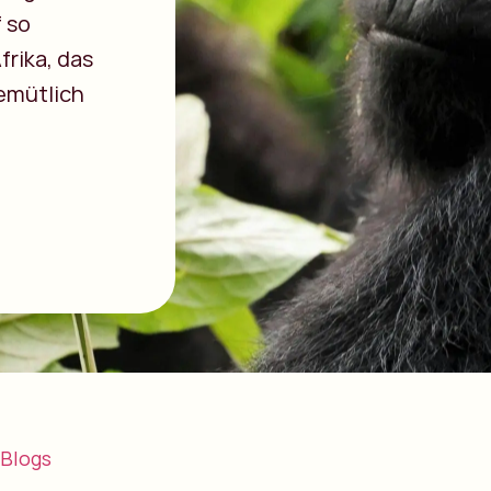
f so
frika, das
gemütlich
Blogs