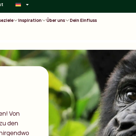
kt
seziele
Inspiration
Über uns
Dein Einfluss
men! Von
 zu den
 nirgendwo