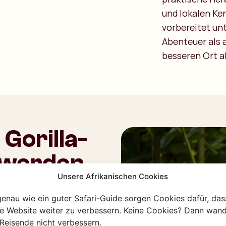
und lokalen Ken
vorbereitet un
Abenteuer als 
besseren Ort al
Gorilla-
 werden
Unsere Afrikanischen Cookies
genau wie ein guter Safari-Guide sorgen Cookies dafür, das
vergessliches
re Website weiter zu verbessern. Keine Cookies? Dann wand
 Sie früh auf, um in
Reisende nicht verbessern.