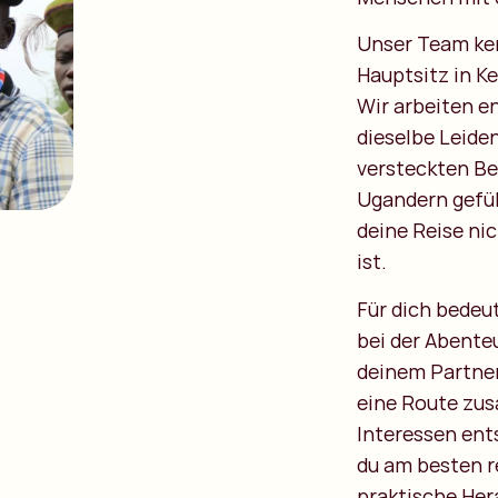
Unser Team ke
Hauptsitz in K
Wir arbeiten e
dieselbe Leiden
versteckten Be
Ugandern gefüh
deine Reise ni
ist.
Für dich bedeu
bei der Abente
deinem Partner,
eine Route zu
Interessen ent
du am besten r
praktische Her