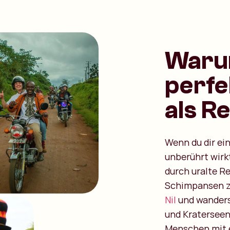
Warum
perfe
als R
Wenn du dir ei
unberührt wirk
durch uralte R
Schimpansen z
Nil
und wanders
und Kraterseen
Menschen mit e