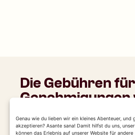
Die Gebühren für 
Genehmigungen
erhöht
Genau wie du lieben wir ein kleines Abenteuer, und 
Eine Gorilla-Wanderung ist ein magisches, un
akzeptieren? Asante sana! Damit hilfst du uns, unse
Erlebnis. Von einer Lodge am Park aus brechen
können das Erlebnis auf unserer Website für andere 