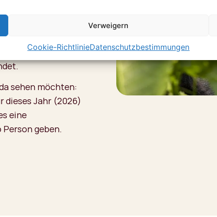
 führt quer durch
 Tarzan und Jane),
Verweigern
Berggorillas
Cookie-Richtlinie
Datenschutzbestimmungen
 manchmal muss man
ndet.
anda sehen möchten:
r dieses Jahr (2026)
es eine
o Person geben.