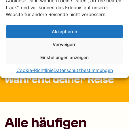
Cookies? Dann wandern deine Daten „Off the beaten
track“, und wir können das Erlebnis auf unserer
Website für andere Reisende nicht verbessern.
Deine Reise wird von
Akzeptieren
uns maßgeschneidert
Verweigern
Einstellungen anzeigen
100 % versichert
Cookie-Richtlinie
Datenschutzbestimmungen
während deiner Reise
Alle häufigen