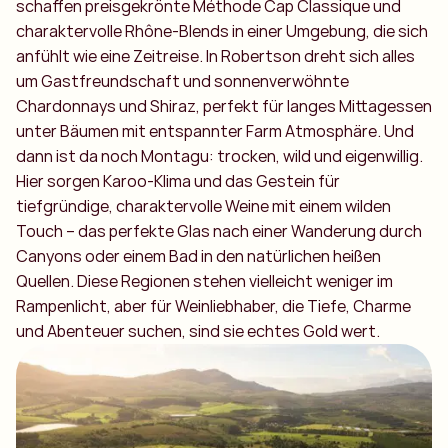
schaffen preisgekrönte Méthode Cap Classique und
charaktervolle Rhône-Blends in einer Umgebung, die sich
anfühlt wie eine Zeitreise. In Robertson dreht sich alles
um Gastfreundschaft und sonnenverwöhnte
Chardonnays und Shiraz, perfekt für langes Mittagessen
unter Bäumen mit entspannter Farm Atmosphäre. Und
dann ist da noch Montagu: trocken, wild und eigenwillig.
Hier sorgen Karoo-Klima und das Gestein für
tiefgründige, charaktervolle Weine mit einem wilden
Touch – das perfekte Glas nach einer Wanderung durch
Canyons oder einem Bad in den natürlichen heißen
Quellen. Diese Regionen stehen vielleicht weniger im
Rampenlicht, aber für Weinliebhaber, die Tiefe, Charme
und Abenteuer suchen, sind sie echtes Gold wert.