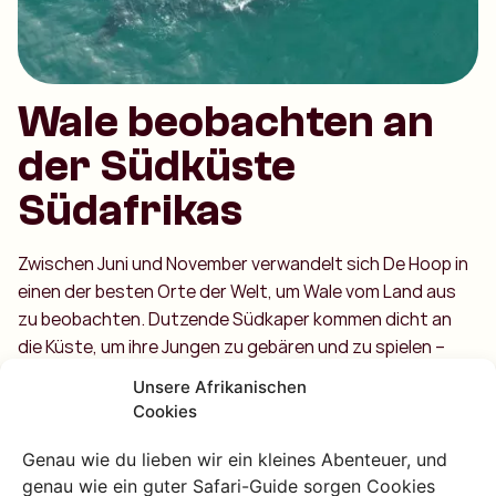
Wale beobachten an
der Südküste
Südafrikas
Zwischen Juni und November verwandelt sich De Hoop in
einen der besten Orte der Welt, um Wale vom Land aus
zu beobachten. Dutzende Südkaper kommen dicht an
die Küste, um ihre Jungen zu gebären und zu spielen –
ganz ohne Boote oder Menschenmengen. Such dir eine
Unsere Afrikanischen
Düne, schnapp dir ein Fernglas oder eine Tasse Kaffee
Cookies
und genieß das Schauspiel dieser Giganten vor einer der
schönsten Küsten Kulissen des Landes.
Genau wie du lieben wir ein kleines Abenteuer, und
genau wie ein guter Safari-Guide sorgen Cookies