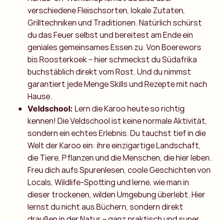
verschiedene Fleischsorten, lokale Zutaten,
Grilltechniken und Traditionen. Natürlich schürst
du das Feuer selbst und bereitest am Ende ein
geniales gemeinsames Essen zu. Von Boerewors
bis Roosterkoek – hier schmeckst du Südafrika
buchstäblich direkt vom Rost. Und du nimmst
garantiert jede Menge Skills und Rezepte mit nach
Hause.
Lern die Karoo heute so richtig
Veldschool:
kennen! Die Veldschool ist keine normale Aktivität,
sondern ein echtes Erlebnis. Du tauchst tief in die
Welt der Karoo ein: ihre einzigartige Landschaft,
die Tiere, Pflanzen und die Menschen, die hier leben.
Freu dich aufs Spurenlesen, coole Geschichten von
Locals, Wildlife-Spotting und lerne, wie man in
dieser trockenen, wilden Umgebung überlebt. Hier
lernst du nicht aus Büchern, sondern direkt
draußen in der Natur – ganz praktisch und super