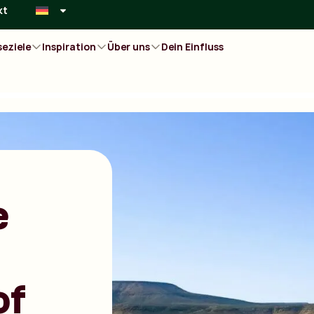
kt
seziele
Inspiration
Über uns
Dein Einfluss
e
of