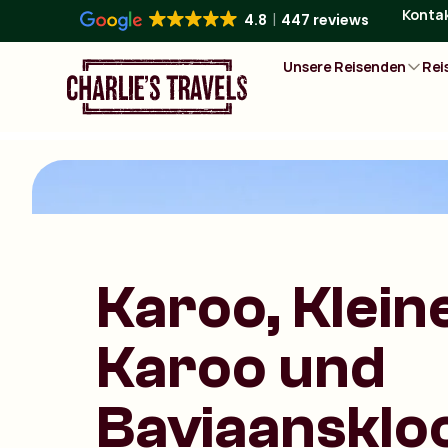
Konta
4.8
447 reviews
Unsere Reisenden
Rei
Karoo, Klein
Karoo und
Baviaansklo