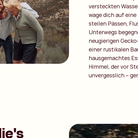
versteckten Wasser
wage dich auf eine
steilen Pässen, Fl
Unterwegs begegnes
neugierigen Gecko-
einer rustikalen B
hausgemachtes Ess
Himmel, der vor St
unvergesslich – ge
ie's