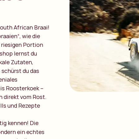
outh African Braai!
braaien“, wie die
 riesigen Portion
shop lernst du
kale Zutaten,
h schürst du das
eniales
is Roosterkoek –
h direkt vom Rost.
lls und Rezepte
tig kennen! Die
sondern ein echtes