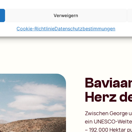
k – nur Feuerlicht,
n Atem raubt. Wach
Verweigern
erwechselbaren
Cookie-Richtlinie
Datenschutzbestimmungen
Baviaan
Herz d
Zwischen George un
ein UNESCO-Welterb
– 192.000 Hektar p