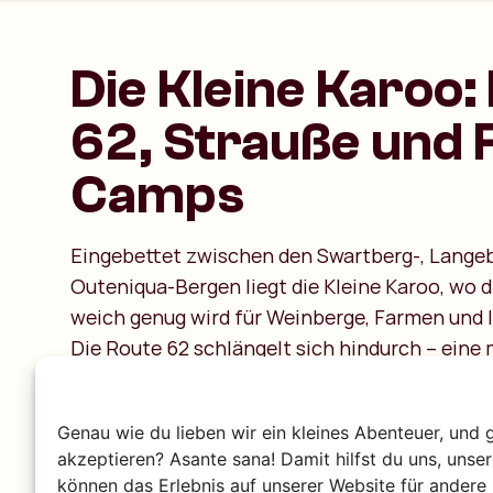
Die Kleine Karoo:
62, Strauße und 
Camps
Eingebettet zwischen den Swartberg-, Lange
Outeniqua-Bergen liegt die Kleine Karoo, wo 
weich genug wird für Weinberge, Farmen und 
Die Route 62 schlängelt sich hindurch – eine
voller Bergpässe, Farmstände und charmante
Montagu, Barrydale, Calitzdorp und Oudtshoor
Genau wie du lieben wir ein kleines Abenteuer, und 
Straußenhauptstadt der Welt. Für das echte C
akzeptieren? Asante sana! Damit hilfst du uns, unse
schläfst du eine Nacht in einem Fly Camp auf 
können das Erlebnis auf unserer Website für andere 