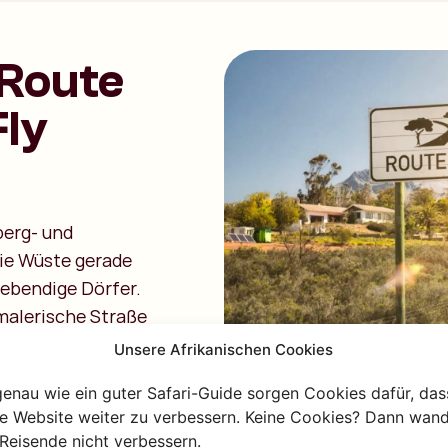
 Route
Fly
berg- und
die Wüste gerade
lebendige Dörfer.
 malerische Straße
r Stopps wie
Unsere Afrikanischen Cookies
n, einst die
genau wie ein guter Safari-Guide sorgen Cookies dafür, das
harlie’s-Erlebnis
re Website weiter zu verbessern. Keine Cookies? Dann wand
einer aktiven
Reisende nicht verbessern.