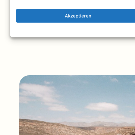
Straußenfarm. Kein WLAN, kein Schnickschnac
Bergstille und ein Sternenhimmel, der dir de
Akzeptieren
auf mit Kaffee, frischer Luft und diesem unv
Gefühl von Freiheit.