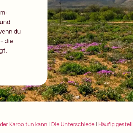
rm:
 und
 wenn du
– die
gt.
der Karoo tun kann
|
Die Unterschiede
|
Häufig gestel