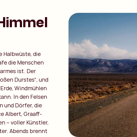
 Himmel
ge Halbwüste, die
hafe die Menschen
harmes ist. Der
oßen Durstes“, und
e Erde, Windmühlen
kann. In den Felsen
n und Dörfer, die
ce Albert, Graaff-
n – voller Künstler,
ter. Abends brennt