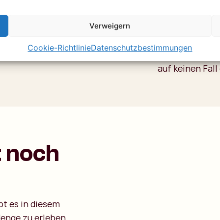
Scenic Flight 
Verweigern
Günstig ist es 
und 160 Dollar 
Cookie-Richtlinie
Datenschutzbestimmungen
aber eine unve
auf keinen Fall
t noch
t es in diesem
enge zu erleben.