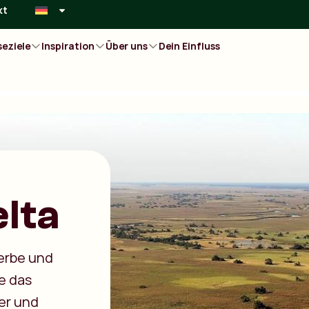
kt
seziele
Inspiration
Über uns
Dein Einfluss
lta
erbe und
e das
er und