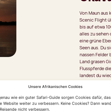
Von Maun aus k
Scenic Flight 
bis auf etwa 1
alles zu sehen 
eine grüne Ebe
Seen aus. Du si
nassen Felder 
Land grasen Gi
Flusspferde di
landest du wie
mehr vergisst.
Unsere Afrikanischen Cookies
Was kostet 
genau wie ein guter Safari-Guide sorgen Cookies dafür, das
Da es sich um 
re Website weiter zu verbessern. Keine Cookies? Dann wand
Reisende nicht verbessern.
bis 6 Personen