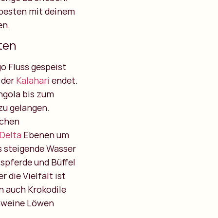
 besten mit deinem
en.
ten
o Fluss gespeist
 der
Kalahari
endet.
ngola bis zum
zu gelangen.
schen
 Delta
Ebenen um
s steigende Wasser
sspferde und Büffel
 die Vielfalt ist
n auch Krokodile
hweine Löwen