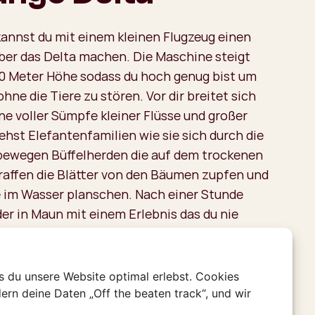
annst du mit einem kleinen Flugzeug einen
über das Delta machen. Die Maschine steigt
00 Meter Höhe sodass du hoch genug bist um
ohne die Tiere zu stören. Vor dir breitet sich
ne voller Sümpfe kleiner Flüsse und großer
ehst Elefantenfamilien wie sie sich durch die
bewegen Büffelherden die auf dem trockenen
raffen die Blätter von den Bäumen zupfen und
e im Wasser planschen. Nach einer Stunde
der in Maun mit einem Erlebnis das du nie
ein Flug über das Delta
s du unsere Website optimal erlebst. Cookies
kleine Flugzeuge handelt passen nur etwa 4
ern deine Daten „Off the beaten track“, und wir
 in eine Maschine. Am besten buchst du deine