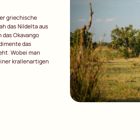
er griechische
ah das Nildelta aus
ch das Okavango
edimente das
eht. Wobei man
iner krallenartigen