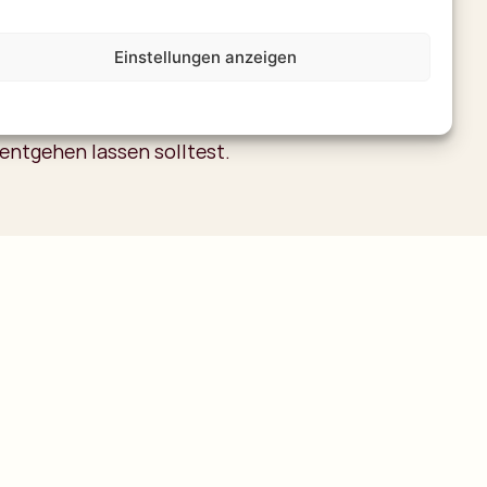
rechtzeitig um Enttäuschungen zu vermeiden.
Einstellungen anzeigen
allerdings nicht du zahlst meist zwischen 120
je nach Anzahl der Passagiere. Ja nicht billig
rgessliche Erfahrung die du dir in Botswana
 entgehen lassen solltest.