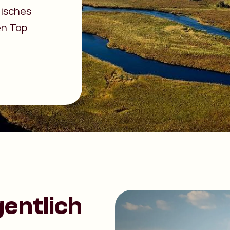
isches
en Top
entlich