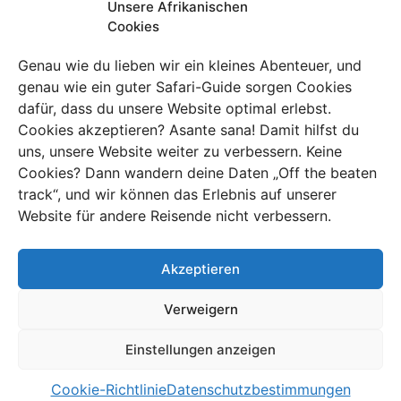
Nairobi Nationalpark
Unsere Afrikanischen
Cookies
Hast du keine Lust, stundenlang im Auto zu sitzen,
Genau wie du lieben wir ein kleines Abenteuer, und
bevor die Safari beginnt? Kenia ist das einzige Land der
genau wie ein guter Safari-Guide sorgen Cookies
Welt, in dem ein Nationalpark an die Hauptstadt
dafür, dass du unsere Website optimal erlebst.
angrenzt: Etwas außerhalb des Zentrums der
Cookies akzeptieren? Asante sana! Damit hilfst du
Megastadt Nairobi
betrittst den kleinsten Park des
uns, unsere Website weiter zu verbessern. Keine
Landes. Wobei klein relativ ist. Mit der Skyline im
Cookies? Dann wandern deine Daten „Off the beaten
Hintergrund siehst du garantiert Giraffen, Büffel,
track“, und wir können das Erlebnis auf unserer
Zebras und Antilopen, und auch Löwen sind hier eher
Website für andere Reisende nicht verbessern.
die Regel als die Ausnahme. Wenn du Glück hast,
überquert eine Familie der vom Aussterben bedrohten
Akzeptieren
Spitzmaulnashörner die Straße vor deinem Auto!
Verweigern
Noch ein kleiner Tipp
Einstellungen anzeigen
von Charlie...
Cookie-Richtlinie
Datenschutzbestimmungen