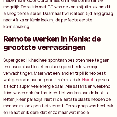
maken maar door Corona leek dit in eerste instantie
mogelijk. Deze trip met CT was de kans bij uitstek om dit
alsnog te realiseren. Daarnaast wil ik al een tijd lang graag
naar Afrika en Kenia leek mij de perfecte eerste
kennismaking.
Remote werken in Kenia: de
grootste verrassingen
Super goed! Ik had heel spontaan besloten mee te gaan
en daarom had ik niet een heel goed beeld van mijn
verwachtingen. Maar wat een land én trip!! Ik heb best
wat gereisd maar nog nooit zo’n stad als
Nairobi
gezien –
zit echt super veel energie daar! Alle safari’s en weekend
trips waren ook fantastisch. Het werken aan de kust is
letterlijk een paradijs. Niet in de laatste plaats hebben de
mensen mij ook positief verrast. Onze groep was heel leuk
en relaxt en ik denk dat er zo maar wat mooie