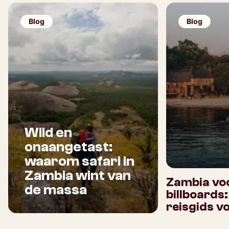
Blog
Blog
Wild en
onaangetast:
waarom safari in
Zambia wint van
Zambia voo
de massa
billboards
reisgids v