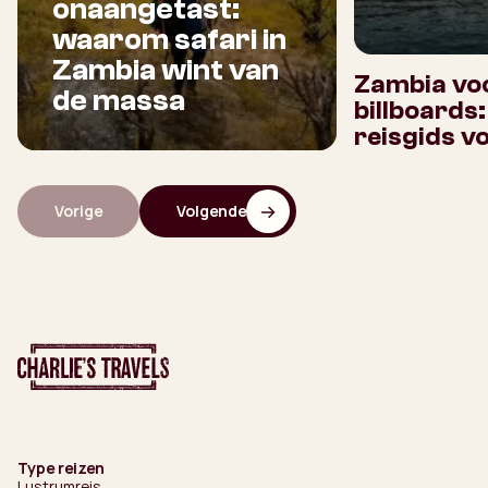
onaangetast:
waarom safari in
Zambia wint van
Zambia voo
de massa
billboards
reisgids v
Vorige
Volgende
Type reizen
Lustrumreis