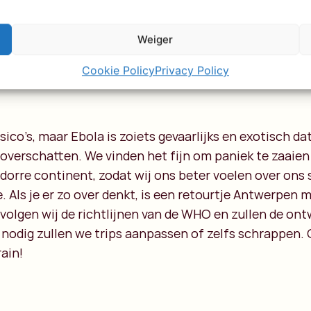
is belangrijk en als schone Europeaan zul je waarschijn
 gemiddelde wereldburger. Blijf op afstand van mensen
lang, kun je je nog die Hollandse griepepidemie van a
Weiger
Cookie Policy
Privacy Policy
isico’s, maar Ebola is zoiets gevaarlijks en exotisch d
overschatten. We vinden het fijn om paniek te zaaien
dorre continent, zodat wij ons beter voelen over ons
. Als je er zo over denkt, is een retourtje Antwerpen 
volgen wij de richtlijnen van de WHO en zullen de ont
nodig zullen we trips aanpassen of zelfs schrappen. 
rain!