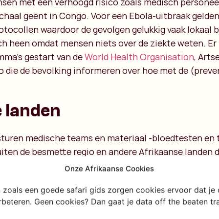
nsen met een verhoogd risico zoals medisch personeel
schaal geënt in Congo. Voor een Ebola-uitbraak gelden
otocollen waardoor de gevolgen gelukkig vaak lokaal b
zich heen omdat mensen niets over de ziekte weten. Er
mma’s gestart van de
World Health Organisation
, Art
o die de bevolking informeren over hoe met de (preven
 landen
sturen medische teams en materiaal -bloedtesten en
ten de besmette regio en andere Afrikaanse landen d
rkennen. Eerder werden met dit programma grote en 
Onze Afrikaanse Cookies
rikaanse landen zoals Mali, Guinee en Burkina Faso, 
en zoals een goede safari gids zorgen cookies ervoor dat je
eer nooit bij. Als je het mij vraagt, is het nogal hypoc
erbeteren. Geen cookies? Dan gaat je data off the beaten t
Ebola uitbraak zo enorm uit te vergroten en de goed 