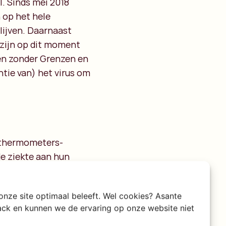
. Sinds mei 2018
 op het hele
lijven. Daarnaast
 zijn op dit moment
sen zonder Grenzen en
tie van) het virus om
 thermometers-
e ziekte aan hun
nare gevolgen
maar dat vertelde
 onze site optimaal beleeft. Wel cookies? Asante
riet van onze
rack en kunnen we de ervaring op onze website niet
nieuws verhalen te