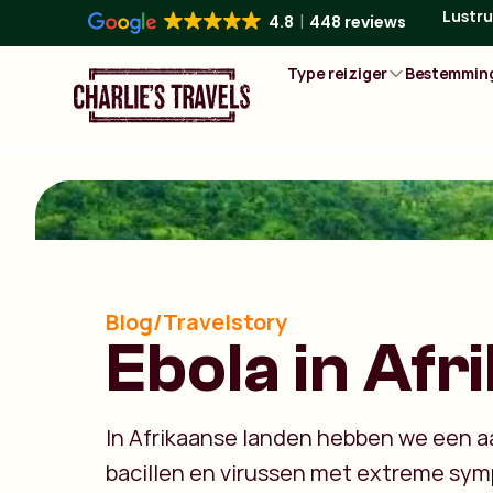
Lustru
4.8
448 reviews
Type reiziger
Bestemmin
Blog/Travelstory
Ebola in Afr
In Afrikaanse landen hebben we een a
bacillen en virussen met extreme sy