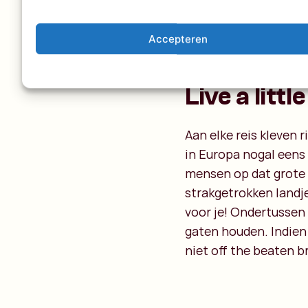
laten liggen. Hygiëne 
handen wassen dan de
dat is sowieso van be
Accepteren
herinneren..?
Live a little
Aan elke reis kleven r
in Europa nogal eens 
mensen op dat grote 
strakgetrokken landje
voor je! Ondertussen 
gaten houden. Indien 
niet off the beaten b