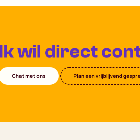
Ik wil direct con
Chat met ons
Plan een vrijblijvend gespr