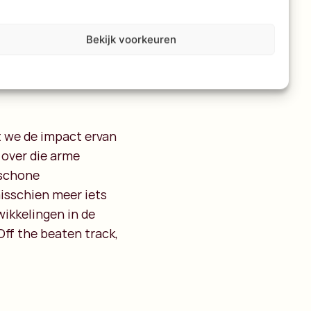
lijk al vaker je
 die ziek zijn. Maar
fgelopen winter
Bekijk voorkeuren
at we de impact ervan
 over die arme
 schone
misschien meer iets
wikkelingen in de
Off the beaten track,