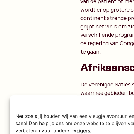
van de patiënt of me
wordt er op grotere 
continent strenge pr
grijpt het virus om 
verschillende progra
de regering van Cong
te gaan.
Afrikaanse
De Verenigde Naties 
waarmee gebieden bui
grens snel kunnen he
vermeden in andere Af
Net zoals jij houden wij van een vleugje avontuur, 
Philip Freriks
er dan w
sana! Dan help je ons om onze website te blijven v
journalistiek om een 
verbeteren voor andere reizigers.