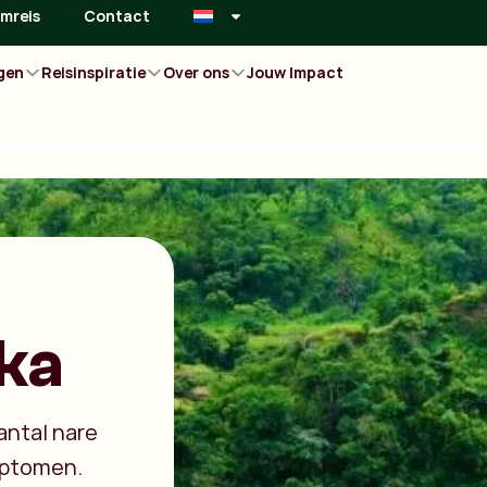
mreis
Contact
gen
Reisinspiratie
Over ons
Jouw Impact
ika
antal nare
mptomen.