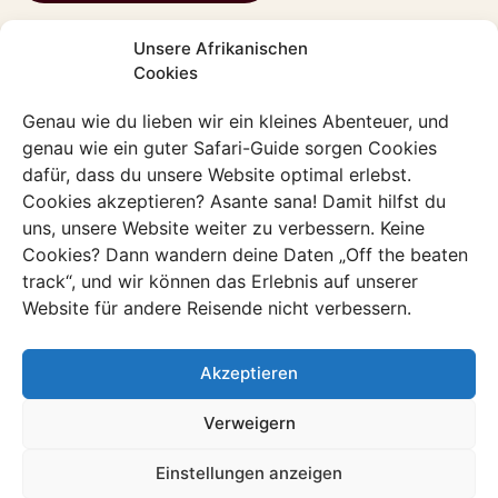
Unsere Afrikanischen
Cookies
Erlebnis
Berggorillas in den
Genau wie du lieben wir ein kleines Abenteuer, und
Virunga-Bergen
genau wie ein guter Safari-Guide sorgen Cookies
dafür, dass du unsere Website optimal erlebst.
Tauche ein in den Dschungel und begib
Cookies akzeptieren? Asante sana! Damit hilfst du
dich auf die Spur der größten Affenart
uns, unsere Website weiter zu verbessern. Keine
der Welt.
Cookies? Dann wandern deine Daten „Off the beaten
track“, und wir können das Erlebnis auf unserer
Entdecke dieses Erlebnis
Website für andere Reisende nicht verbessern.
Akzeptieren
Verweigern
Einstellungen anzeigen
Erlebnis