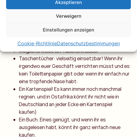
Akzeptieren
Autofahren wollt)
Ohrstöpsel (für den Fall, dass ihr versucht, im Bus
Verweigern
zu schlafen, während auf den
Fernsehbildschirmen African GTST mit einer
Einstellungen anzeigen
Lautstärke von 100 gespielt wird)
Ein Vorhängeschloss mit Code
Cookie-Richtlinie
Datenschutzbestimmungen
Möglicherweise ein Taschenmesser
Taschentücher: vielseitig einsetzbar! Wenn ihr
irgendwo euer Geschäft verrichten müsst und es
kein Toilettenpapier gibt oder wenn ihr einfach nur
eine tropfende Nase habt.
Ein Kartenspiel! Es kann immer noch manchmal
regnen, und in Ostafrika könnt ihr nicht wie in
Deutschland an jeder Ecke ein Kartenspiel
kaufen)
Ein Buch. Eines genügt, und wenn ihr es
ausgelesen habt, könnt ihr ganz einfach neue
kaufen.