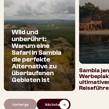
Wild und
unberührt:
Warum eine
Safari in Sambia
die perfekte
Alternative zu
Sambia jen
überlaufenen
Werbeplaka
Gebieten ist
ultimative
Reiseführe
Vorherige
Nächste