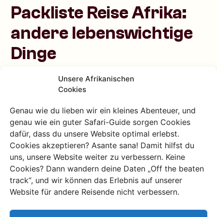
Packliste Reise Afrika:
andere lebenswichtige
Dinge
Stoffbeutel! Und Kopfkissenbezug. Sehr wichtig,
Unsere Afrikanischen
Cookies
wenn ihr in einem Hotel schlaft, bei dem ihr nicht
sicher seid, wann das Bettzeug zuletzt
Genau wie du lieben wir ein kleines Abenteuer, und
gewaschen wurde.
genau wie ein guter Safari-Guide sorgen Cookies
Adapter für die Steckdose (es sei denn, ihr habt
dafür, dass du unsere Website optimal erlebst.
Lust, einen an eurem Zielort zu kaufen)
Cookies akzeptieren? Asante sana! Damit hilfst du
Möglicherweise ein (imprägniertes) Moskitonetz
uns, unsere Website weiter zu verbessern. Keine
Sarong (sehr praktisch, kann als Handtuch, aber
Cookies? Dann wandern deine Daten „Off the beaten
auch als Kleid oder Rock verwendet werden)
track“, und wir können das Erlebnis auf unserer
Ferngläser
Website für andere Reisende nicht verbessern.
Ein kleines, schnell trocknendes Handtuch
Führerschein (wenn ihr einen habt und