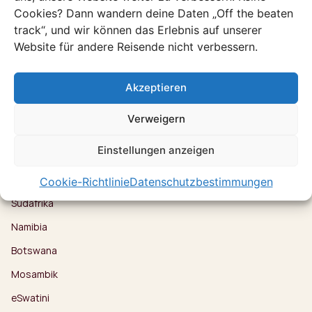
Unsere Reisenden
Cookies? Dann wandern deine Daten „Off the beaten
Familienreisen
track“, und wir können das Erlebnis auf unserer
Lovebirds
Website für andere Reisende nicht verbessern.
Reisen mit Freunden
Akzeptieren
Reiseziele
Kenia
Verweigern
Uganda
Einstellungen anzeigen
Tansania
Ruanda
Cookie-Richtlinie
Datenschutzbestimmungen
Südafrika
Namibia
Botswana
Mosambik
eSwatini