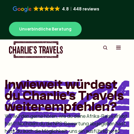
4.8
448 reviews
Unverbindliche Beratung
Inwieweit würdest
du Charlie's Travels
weiterempfehlen?
Wir würden gerne hören, wie du deine Afrika-Reise erlebt
hast! Nachdem du die NPS-Bewertung abgegeben hast,
hast du auch die Möglichkeit, uns ein ausführlicheres