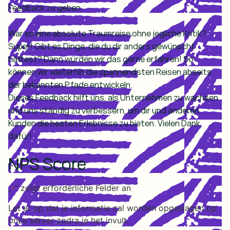
Feedback zu geben.
War es eine absolute Traumreise ohne jegliche Kritik?
Super! Gibt es Dinge, die du dir anders gewünscht
hättest? Dann würden wir das gerne erfahren! So
können wir weiterhin die spannendsten Reisen abseits
der bekannten Pfade entwickeln.
Dieses Feedback hilft uns, als Unternehmen zu wachsen
und uns ständig zu verbessern, um dir und anderen
Kunden die besten Erlebnisse zu bieten. Vielen Dank
dafür!
NPS Score
„
“ zeigt erforderliche Felder an
*
Let er op dat je informatie zal worden opgeslagen op
onze server zodra je het invult.