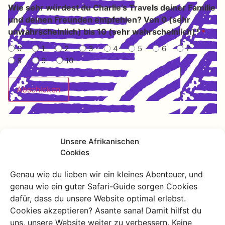
Wie sehr würdest du Charlie’s Travels deiner Familie
und deinen Freunden empfehlen? Von 0 (sehr
unwahrscheinlich) bis 10 (sehr wahrscheinlich)*
*
0
1
2
3
4
5
6
7
8
9
10
Unsere Afrikanischen
Cookies
Genau wie du lieben wir ein kleines Abenteuer, und
genau wie ein guter Safari-Guide sorgen Cookies
dafür, dass du unsere Website optimal erlebst.
Cookies akzeptieren? Asante sana! Damit hilfst du
uns, unsere Website weiter zu verbessern. Keine