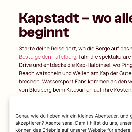
Kapstadt – wo all
beginnt
Starte deine Reise dort, wo die Berge auf das 
Besteige den Tafelberg,
fahr die spektakulär
Drive und entdecke die Kap-Halbinsel, wo Pin
Beach watscheln und Wellen am Kap der Gute
brechen. Wassersport Fans kommen an den w
von Blouberg beim Kitesurfen auf ihre Kosten
Muizenberg mit seinen bunten Strandhütten p
Surfanfänger ist. Kapstadt setzt den Ton: leb
abenteuerlich und voller Energie.
Genau wie du lieben wir ein kleines Abenteuer, und 
akzeptieren? Asante sana! Damit hilfst du uns, unse
können das Erlebnis auf unserer Website für andere 