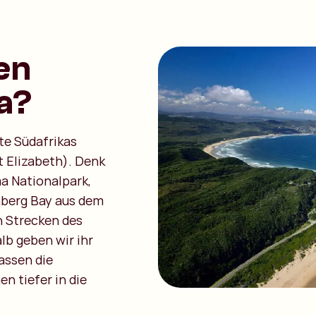
en
ka?
te Südafrikas
 Elizabeth). Denk
a Nationalpark,
nberg Bay aus dem
n Strecken des
lb geben wir ihr
assen die
n tiefer in die