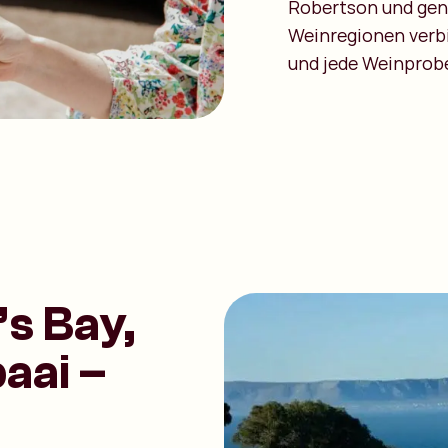
Robertson und geni
Weinregionen verb
und jede Weinprobe
s Bay,
aai –