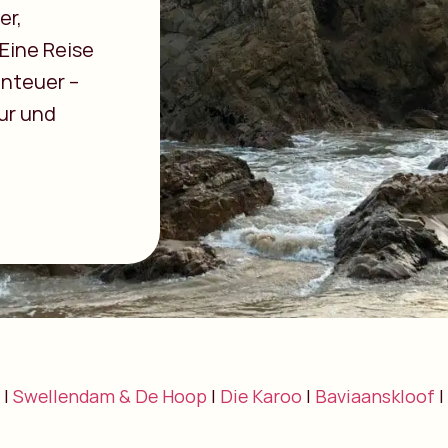
er,
Eine Reise
nteuer –
ur und
|
Swellendam & De Hoop
|
Die Karoo
|
Baviaanskloof
|