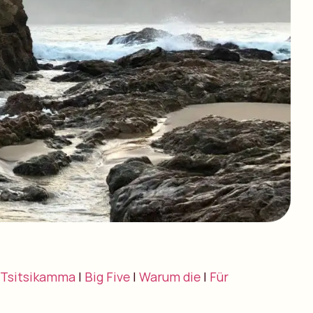
Tsitsikamma
|
Big Five
|
Warum die
|
Für