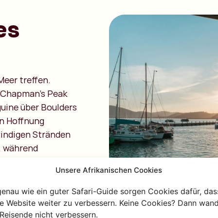
es
Meer treffen.
e Chapman’s Peak
guine über Boulders
n Hoffnung
indigen Stränden
, während
erfekt für
Unsere Afrikanischen Cookies
endig,
genau wie ein guter Safari-Guide sorgen Cookies dafür, das
re Website weiter zu verbessern. Keine Cookies? Dann wand
Reisende nicht verbessern.