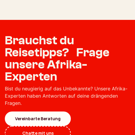
Brauchst du
Reisetipps? Frage
unsere Afrika-
Experten
Bist du neugierig auf das Unbekannte? Unsere Afrika-
Experten haben Antworten auf deine drängenden
Fragen.
Vereinbarte Beratung
Chatte mit uns