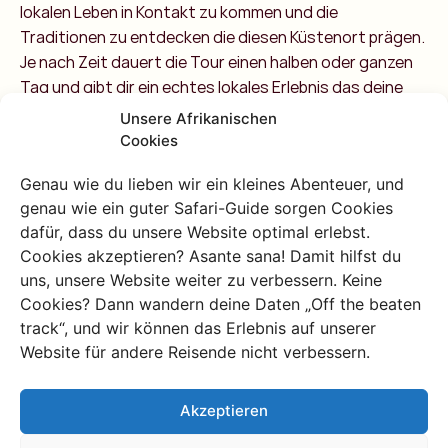
lokalen Leben in Kontakt zu kommen und die
Traditionen zu entdecken die diesen Küstenort prägen.
Je nach Zeit dauert die Tour einen halben oder ganzen
Tag und gibt dir ein echtes lokales Erlebnis das deine
Wertschätzung für die Gegend vertiefen wird.
Unsere Afrikanischen
Cookies
Firefly Safari: ein magischer Abend
auf dem Wasser
Genau wie du lieben wir ein kleines Abenteuer, und
genau wie ein guter Safari-Guide sorgen Cookies
Für ein einzigartiges Erlebnis nach Sonnenuntergang
dafür, dass du unsere Website optimal erlebst.
kannst du die Firefly Safari ausprobieren. Diese
Cookies akzeptieren? Asante sana! Damit hilfst du
Aktivität bringt dich mit dem Kajak durch das ruhige
uns, unsere Website weiter zu verbessern. Keine
Schilf eines nahen Wasserwegs wo Glühwürmchen um
Cookies? Dann wandern deine Daten „Off the beaten
dich herum funkeln. Es ist eine entspannende und
track“, und wir können das Erlebnis auf unserer
wunderschöne Art den Tag ausklingen zu lassen, mit
Website für andere Reisende nicht verbessern.
einem kühlen Drink während du den Sonnenuntergang
genießt. Eine großartige Möglichkeit die Natur in einem
Akzeptieren
ganz anderen Licht zu erleben – wortwörtlich!