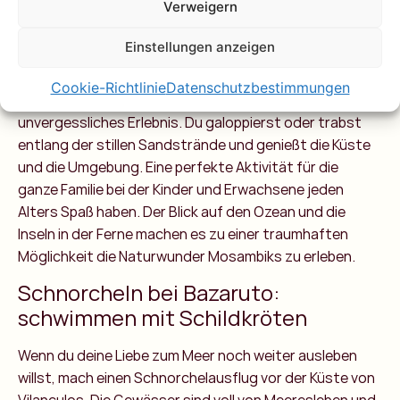
Verweigern
Reiten am Strand: entlang der
Küste
Einstellungen anzeigen
Für eine ruhigere und malerische Art die Schönheit von
Cookie-Richtlinie
Datenschutzbestimmungen
Vilanculos zu erleben ist Reiten am Strand ein
unvergessliches Erlebnis. Du galoppierst oder trabst
entlang der stillen Sandstrände und genießt die Küste
und die Umgebung. Eine perfekte Aktivität für die
ganze Familie bei der Kinder und Erwachsene jeden
Alters Spaß haben. Der Blick auf den Ozean und die
Inseln in der Ferne machen es zu einer traumhaften
Möglichkeit die Naturwunder Mosambiks zu erleben.
Schnorcheln bei Bazaruto:
schwimmen mit Schildkröten
Wenn du deine Liebe zum Meer noch weiter ausleben
willst, mach einen Schnorchelausflug vor der Küste von