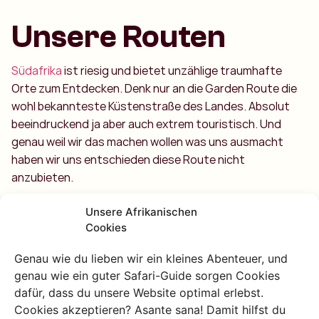
Unsere Routen
Südafrika
ist riesig und bietet unzählige traumhafte
Orte zum Entdecken. Denk nur an die Garden Route die
wohl bekannteste Küstenstraße des Landes. Absolut
beeindruckend ja aber auch extrem touristisch. Und
genau weil wir das machen wollen was uns ausmacht
haben wir uns entschieden diese Route nicht
anzubieten.
Unser Fokus liegt auf echten Off the Beaten Experiences
Unsere Afrikanischen
und Routen fernab vom Massentourismus. Wir möchten
Cookies
unseren Reisenden die authentische Seite Südafrikas so
intensiv wie möglich zeigen. Dabei setzen wir auf Routen
Genau wie du lieben wir ein kleines Abenteuer, und
genau wie ein guter Safari-Guide sorgen Cookies
mit relativ kurzen Distanzen bei denen du Safari Natur
dafür, dass du unsere Website optimal erlebst.
tropische Küste und Berge miteinander kombinieren
Cookies akzeptieren? Asante sana! Damit hilfst du
kannst. Und dazu jede Menge Aktivitäten von