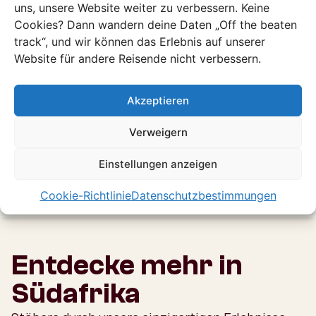
uns, unsere Website weiter zu verbessern. Keine
einzigartigen Hikes über wunderschöne Bootstouren
Cookies? Dann wandern deine Daten „Off the beaten
Tauchen Ziplining oder Reiten bis hin zu kulturellen
track“, und wir können das Erlebnis auf unserer
Begegnungen.
Website für andere Reisende nicht verbessern.
Deshalb haben wir uns auf zwei Regionen konzentriert
die echte Off the Beaten Track Western Cape und die
Akzeptieren
Eastern Loop. So kannst du das Beste aus Südafrika
herausholen und die Schönheit dieses Landes in vollen
Verweigern
Zügen genießen.
Einstellungen anzeigen
Cookie-Richtlinie
Datenschutzbestimmungen
Entdecke mehr in
Südafrika