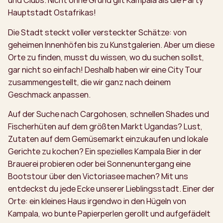
und Clubs. Nicht ohne Grund gilt Kampala als die Party
Hauptstadt Ostafrikas!
Die Stadt steckt voller versteckter Schätze: von
geheimen Innenhöfen bis zu Kunstgalerien. Aber um diese
Orte zu finden, musst du wissen, wo du suchen sollst,
gar nicht so einfach! Deshalb haben wir eine City Tour
zusammengestellt, die wir ganz nach deinem
Geschmack anpassen.
Auf der Suche nach Cargohosen, schnellen Shades und
Fischerhüten auf dem größten Markt Ugandas? Lust,
Zutaten auf dem Gemüsemarkt einzukaufen und lokale
Gerichte zu kochen? Ein spezielles Kampala Bier in der
Brauerei probieren oder bei Sonnenuntergang eine
Bootstour über den Victoriasee machen? Mit uns
entdeckst du jede Ecke unserer Lieblingsstadt. Einer der
Orte: ein kleines Haus irgendwo in den Hügeln von
Kampala, wo bunte Papierperlen gerollt und aufgefädelt