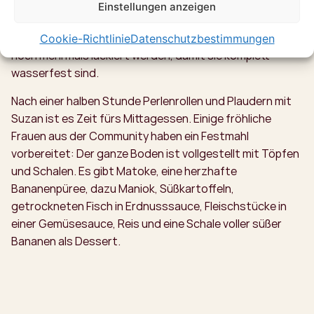
aussehen. Doch nach ein paar Versuchen werden die
Einstellungen anzeigen
Perlen schöner, wir immer stolzer und unser Schälchen
immer voller. Suzan erklärt uns, dass die Perlen später
Cookie-Richtlinie
Datenschutzbestimmungen
noch mehrmals lackiert werden, damit sie komplett
wasserfest sind.
Nach einer halben Stunde Perlenrollen und Plaudern mit
Suzan ist es Zeit fürs Mittagessen. Einige fröhliche
Frauen aus der Community haben ein Festmahl
vorbereitet: Der ganze Boden ist vollgestellt mit Töpfen
und Schalen. Es gibt Matoke, eine herzhafte
Bananenpüree, dazu Maniok, Süßkartoffeln,
getrockneten Fisch in Erdnusssauce, Fleischstücke in
einer Gemüsesauce, Reis und eine Schale voller süßer
Bananen als Dessert.