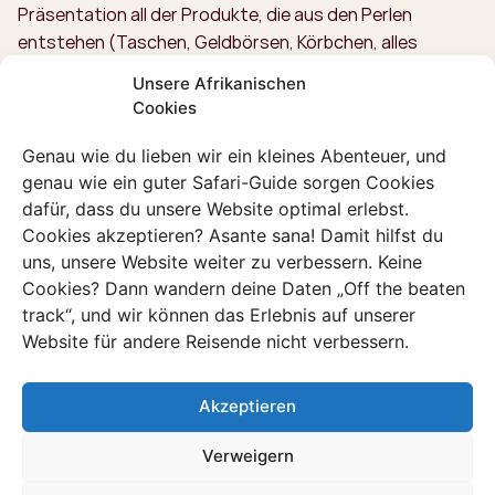
Präsentation all der Produkte, die aus den Perlen
entstehen (Taschen, Geldbörsen, Körbchen, alles
Mögliche), legen wir selbst los. Auf unseren Knien auf der
Unsere Afrikanischen
Strohmatte sitzen wir da wie verwunderte Kleinkinder
Cookies
und schauen zu, wie das Papier mit einer Hand-
Schneidemaschine in hauchdünne Streifen geschnitten
Genau wie du lieben wir ein kleines Abenteuer, und
wird. Danach zeigt uns Suzan, wie es geht: Geschickt
genau wie ein guter Safari-Guide sorgen Cookies
taucht sie den Papierstreifen in ein Schälchen mit Leim
dafür, dass du unsere Website optimal erlebst.
und rollt ihn um ein kleines Metallstäbchen. Keine Minute
Cookies akzeptieren? Asante sana! Damit hilfst du
uns, unsere Website weiter zu verbessern. Keine
später hält sie lachend eine perfekte Perle hoch. Sieht
Cookies? Dann wandern deine Daten „Off the beaten
kinderleicht aus, also gehen wir voller Selbstvertrauen
track“, und wir können das Erlebnis auf unserer
ans Werk.
Website für andere Reisende nicht verbessern.
Die Realität sieht anders aus: Meine Hände sind schnell
voller klebrigem Leim, und meine Fingerkuppen wirken viel
Akzeptieren
zu dick, um das winzige Stück Papier präzise aufzurollen.
Nach sechs Minuten haben wir alle unsere ersten Perlen
Verweigern
fertig, die allerdings eher nach knallgrünen Mäusekötteln