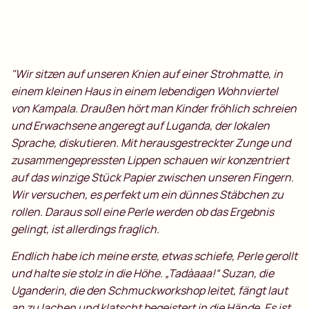
"Wir sitzen auf unseren Knien auf einer Strohmatte, in
einem kleinen Haus in einem lebendigen Wohnviertel
von Kampala. Draußen hört man Kinder fröhlich schreien
und Erwachsene angeregt auf Luganda, der lokalen
Sprache, diskutieren. Mit herausgestreckter Zunge und
zusammengepressten Lippen schauen wir konzentriert
auf das winzige Stück Papier zwischen unseren Fingern.
Wir versuchen, es perfekt um ein dünnes Stäbchen zu
rollen. Daraus soll eine Perle werden ob das Ergebnis
gelingt, ist allerdings fraglich.
Endlich habe ich meine erste, etwas schiefe, Perle gerollt
und halte sie stolz in die Höhe. „Tadàaaa!“ Suzan, die
Uganderin, die den Schmuckworkshop leitet, fängt laut
an zu lachen und klatscht begeistert in die Hände. Es ist