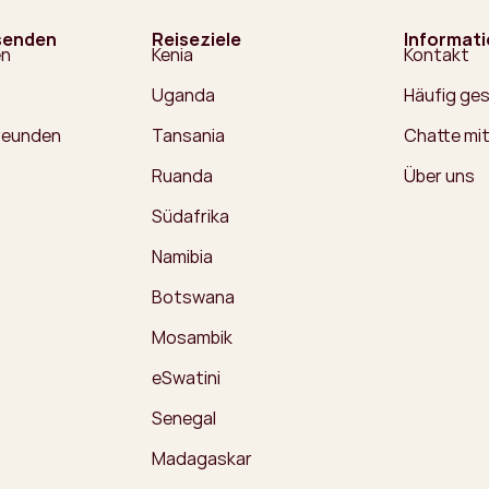
senden
Reiseziele
Informat
en
Kenia
Kontakt
Uganda
Häufig ges
Freunden
Tansania
Chatte mit
Ruanda
Über uns
Südafrika
Namibia
Botswana
Mosambik
eSwatini
Senegal
Madagaskar