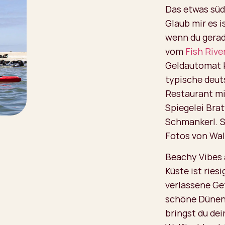
Das etwas süd
Glaub mir es 
wenn du gerad
vom
Fish Riv
Geldautomat k
typische deut
Restaurant mi
Spiegelei Bra
Schmankerl. S
Fotos von Wal
Beachy Vibes 
Küste ist ries
verlassene Ge
schöne Dünen
bringst du dei