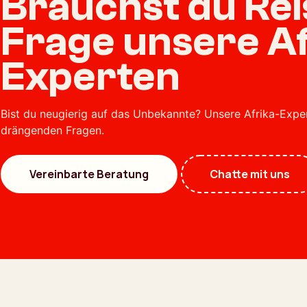
Brauchst du Re
Frage unsere Af
Experten
Bist du neugierig auf das Unbekannte? Unsere Afrika-Exp
drängenden Fragen.
Vereinbarte Beratung
Chatte mit uns