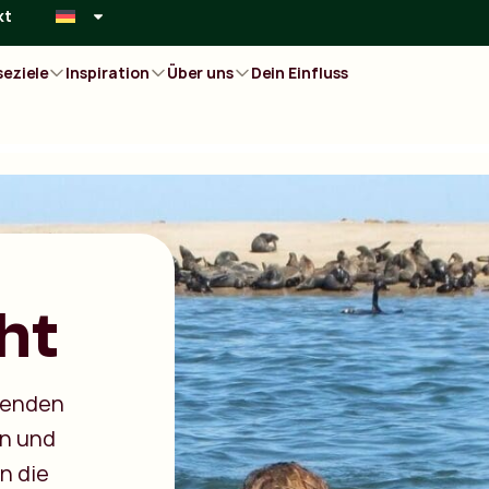
kt
seziele
Inspiration
Über uns
Dein Einfluss
ht
ehenden
en und
n die