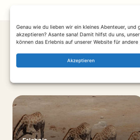
Genau wie du lieben wir ein kleines Abenteuer, und 
akzeptieren? Asante sana! Damit hilfst du uns, unse
können das Erlebnis auf unserer Website für andere 
Entdecke mehr in
Akzeptieren
Stöbere durch unsere einzigartigen Erleb