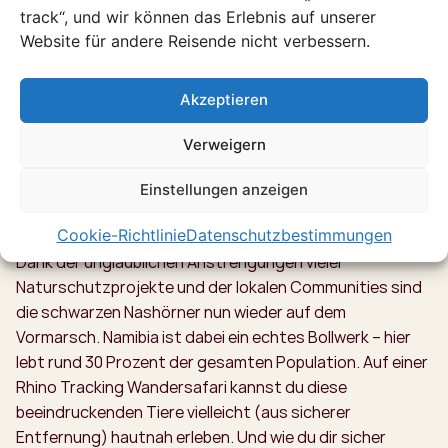
track“, und wir können das Erlebnis auf unserer
nach diesen besonderen Tieren – in absoluter Stille und
Website für andere Reisende nicht verbessern.
mit respektvollem Abstand. Taschenlampe einpacken
und los geht’s!
Akzeptieren
Zurück in die Vergangenheit mit einem Rhino Tracking
Das Nashorn kennen wir alle als riesiges Tier, das
Verweigern
aussieht, als wäre es direkt aus der Urzeit ins Heute
gebeamt worden. Fast wären diese Giganten
Einstellungen anzeigen
tatsächlich Geschichte gewesen, denn die Bestände
Cookie-Richtlinie
Datenschutzbestimmungen
sind durch Wilderei jahrzehntelang drastisch gesunken.
Dank der unglaublichen Anstrengungen vieler
Naturschutzprojekte und der lokalen Communities sind
die schwarzen Nashörner nun wieder auf dem
Vormarsch. Namibia ist dabei ein echtes Bollwerk – hier
lebt rund 30 Prozent der gesamten Population. Auf einer
Rhino Tracking Wandersafari kannst du diese
beeindruckenden Tiere vielleicht (aus sicherer
Entfernung) hautnah erleben. Und wie du dir sicher