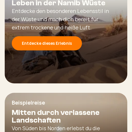
Leben in der Namib Wüste
Entdecke den besonderen Lebensstil in
der Wüste und mach dich bereit für
extrem trockene und heiße Luft.
Entdecke dieses Erlebnis
Beispielreise
Mitten durch verlassene
Landschaften
Von Süden bis Norden erlebst du die