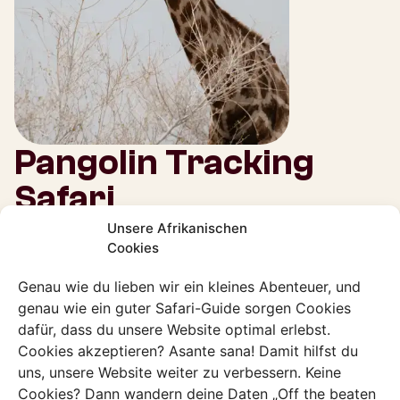
Pangolin Tracking
Safari
Unsere Afrikanischen
Der Pangolin, auch bekannt als Schuppentier oder
Cookies
Ameisenfresser, ist vielleicht das schwierigste Tier im
gesamten afrikanischen Tierreich zu entdecken. Nicht
Genau wie du lieben wir ein kleines Abenteuer, und
nur leben sie als Einzelgänger, auch die Farbe ihrer
genau wie ein guter Safari-Guide sorgen Cookies
dafür, dass du unsere Website optimal erlebst.
Schuppen passt sich perfekt den Tönen der Savanne an.
Cookies akzeptieren? Asante sana! Damit hilfst du
Dazu kommt, dass sie vor allem nachts aktiv sind.
uns, unsere Website weiter zu verbessern. Keine
Deshalb gehst du in der Dunkelheit zusammen mit einem
Cookies? Dann wandern deine Daten „Off the beaten
Tracking Forscher, wie oben beschrieben, auf die Suche