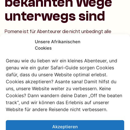
bekannten Wege
unterwegs sind
Pomene ist für Abenteurer die nicht unbedingt alle
Highlights abhaken wollen sondern das Unbekannte
Unsere Afrikanischen
suchen. Für alle die unberührte Strände wilde Tiere und
Cookies
lokale Vibes lieben. Und ja wenn du Lust auf ein bisschen
Action hast gibt es genug zu tun. Aber nichts muss alles
Genau wie du lieben wir ein kleines Abenteuer, und
kann.
genau wie ein guter Safari-Guide sorgen Cookies
dafür, dass du unsere Website optimal erlebst.
Also träumst du von einem verborgenen Paradies. Dann
Cookies akzeptieren? Asante sana! Damit hilfst du
wartet Pomene auf dich. Egal ob du durch die Mangroven
uns, unsere Website weiter zu verbessern. Keine
paddelst oder mit einem Bier am Strand sitzt das hier ist
Cookies? Dann wandern deine Daten „Off the beaten
ein Erlebnis das du nie vergessen wirst.
track“, und wir können das Erlebnis auf unserer
Website für andere Reisende nicht verbessern.
Schau dir dieses Video von unseren niederländischen
Kollegen an du kannst deutsche Untertitel einschalten.
Akzeptieren