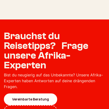
Brauchst du
Reisetipps? Frage
unsere Afrika-
Experten
Bist du neugierig auf das Unbekannte? Unsere Afrika-
Experten haben Antworten auf deine drängenden
Fragen.
Vereinbarte Beratung