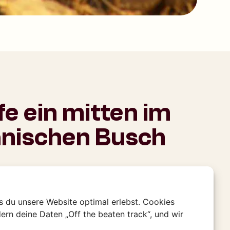
fe ein mitten im
anischen Busch
tück habt ihr noch etwas Zeit zum
 lernt den Guide kennen mit dem ihr in den
ndys aus Rucksack auf und los ab in die Natur
s du unsere Website optimal erlebst. Cookies
lking Safari habt ihr die Chance typische
ern deine Daten „Off the beaten track“, und wir
iere wie Giraffen Gnus und Zebras zu sehen.