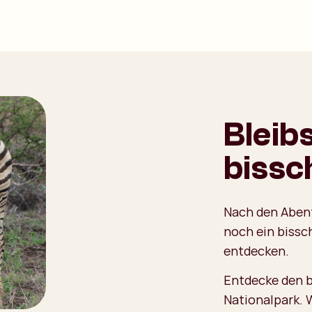
Bleib
bissc
Nach den Abent
noch ein bissc
entdecken.
Entdecke den b
Nationalpark. 