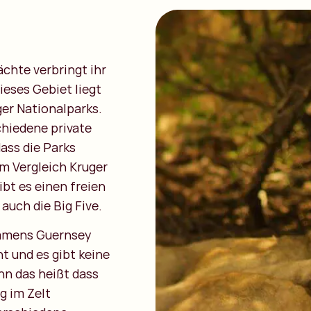
ächte verbringt ihr
ieses Gebiet liegt
ger Nationalparks.
chiedene private
ass die Parks
m Vergleich Kruger
ibt es einen freien
auch die Big Five.
namens Guernsey
t und es gibt keine
nn das heißt dass
g im Zelt