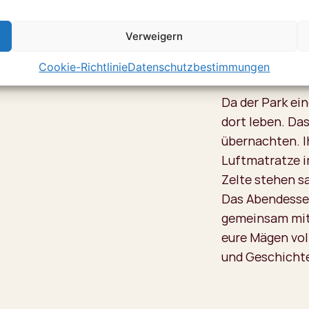
Der Guide erklä
euch auch Spur
Verweigern
kommt ihr an d
Cookie-Richtlinie
Datenschutzbestimmungen
zusammen mit 
Da der Park ei
dort leben. Das
übernachten. Ih
Luftmatratze i
Zelte stehen s
Das Abendessen
gemeinsam mit
eure Mägen voll
und Geschichte