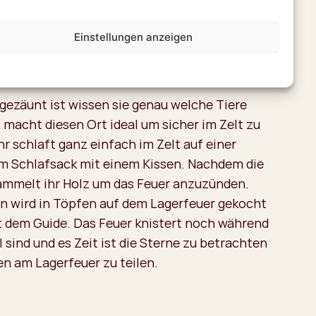
rt euch alles über Flora und Fauna und zeigt
en und Abdrücke der Tiere. Am Nachmittag
Einstellungen anzeigen
en Platz wo ihr heute Abend campt und baut
dem Guide das Lager auf.
ngezäunt ist wissen sie genau welche Tiere
 macht diesen Ort ideal um sicher im Zelt zu
r schlaft ganz einfach im Zelt auf einer
m Schlafsack mit einem Kissen. Nachdem die
ammelt ihr Holz um das Feuer anzuzünden.
 wird in Töpfen auf dem Lagerfeuer gekocht
 dem Guide. Das Feuer knistert noch während
 sind und es Zeit ist die Sterne zu betrachten
n am Lagerfeuer zu teilen.