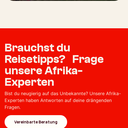
Brauchst du
Reisetipps? Frage
unsere Afrika-
Experten
Bist du neugierig auf das Unbekannte? Unsere Afrika-
Experten haben Antworten auf deine drängenden
Fragen.
Vereinbarte Beratung