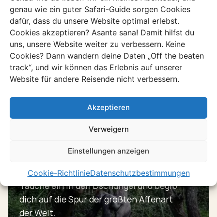
genau wie ein guter Safari-Guide sorgen Cookies
dafür, dass du unsere Website optimal erlebst.
Cookies akzeptieren? Asante sana! Damit hilfst du
Entdecke mehr in
uns, unsere Website weiter zu verbessern. Keine
Rwanda
Cookies? Dann wandern deine Daten „Off the beaten
track“, und wir können das Erlebnis auf unserer
Stöbere durch unsere einzigartigen Erlebnisse
Website für andere Reisende nicht verbessern.
Alle Erlebnisse ansehen
Akzeptieren
Verweigern
Erlebnis
Einstellungen anzeigen
Berggorillas in den
Virunga-Bergen
Cookie-Richtlinie
Datenschutzbestimmungen
Tauche ein in den Dschungel und begib
dich auf die Spur der größten Affenart
der Welt.