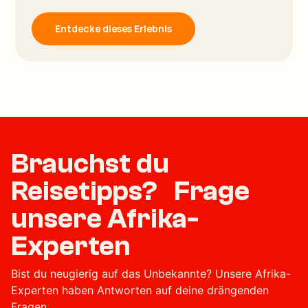
Entdecke dieses Erlebnis
Brauchst du
Reisetipps? Frage
unsere Afrika-
Experten
Bist du neugierig auf das Unbekannte? Unsere Afrika-
Experten haben Antworten auf deine drängenden
Fragen.