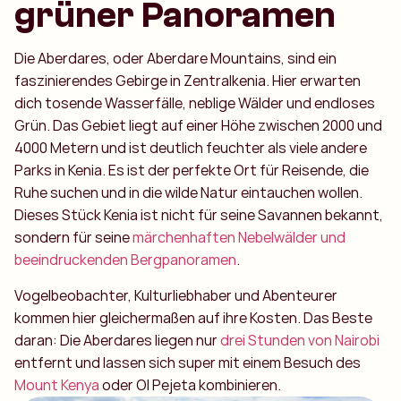
grüner Panoramen
Die Aberdares, oder Aberdare Mountains, sind ein
faszinierendes Gebirge in Zentralkenia. Hier erwarten
dich tosende Wasserfälle, neblige Wälder und endloses
Grün. Das Gebiet liegt auf einer Höhe zwischen 2000 und
4000 Metern und ist deutlich feuchter als viele andere
Parks in Kenia. Es ist der perfekte Ort für Reisende, die
Ruhe suchen und in die wilde Natur eintauchen wollen.
Dieses Stück Kenia ist nicht für seine Savannen bekannt,
sondern für seine
märchenhaften Nebelwälder und
beeindruckenden Bergpanoramen
.
Vogelbeobachter, Kulturliebhaber und Abenteurer
kommen hier gleichermaßen auf ihre Kosten. Das Beste
daran: Die Aberdares liegen nur
drei Stunden von Nairobi
entfernt und lassen sich super mit einem Besuch des
Mount Kenya
oder Ol Pejeta kombinieren.