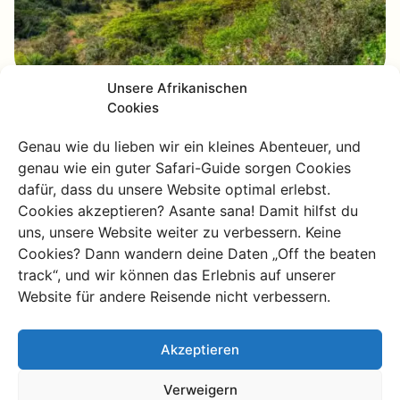
Unsere Afrikanischen
Cookies
Genau wie du lieben wir ein kleines Abenteuer, und
genau wie ein guter Safari-Guide sorgen Cookies
St. Lucia
dafür, dass du unsere Website optimal erlebst.
Cookies akzeptieren? Asante sana! Damit hilfst du
uns, unsere Website weiter zu verbessern. Keine
Sagst du iSimangaliso, sagst du St. Lucia – die beiden
Cookies? Dann wandern deine Daten „Off the beaten
gehören zusammen. Das kleine Dorf liegt mitten im Park,
track“, und wir können das Erlebnis auf unserer
umgeben von Wasser. Bis vor kurzem hieß der Park sogar
Website für andere Reisende nicht verbessern.
„Greater St. Lucia Wetland Park“. Auf der einen Seite
liegt der Indische Ozean, auf der anderen der Fluss – und
nur eine Brücke verbindet den Ort mit der Außenwelt.
Akzeptieren
Und das Beste: hier laufen Hippos frei durchs Dorf! St.
Verweigern