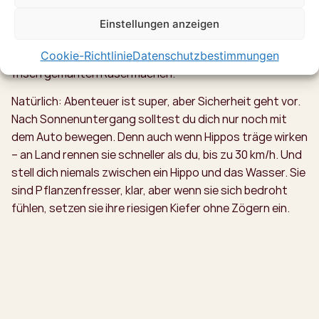
Lucia hat die größte Flusspferd Population in Südafrika.
Besonders nachts, wenn es kühler wird, kommen die
Einstellungen anzeigen
tonnenschweren Riesen aus dem Wasser und grasen
gemütlich – auch direkt neben den Straßen oder auf
Cookie-Richtlinie
Datenschutzbestimmungen
frisch gemähten Rasenflächen.
Natürlich: Abenteuer ist super, aber Sicherheit geht vor.
Nach Sonnenuntergang solltest du dich nur noch mit
dem Auto bewegen. Denn auch wenn Hippos träge wirken
– an Land rennen sie schneller als du, bis zu 30 km/h. Und
stell dich niemals zwischen ein Hippo und das Wasser. Sie
sind Pflanzenfresser, klar, aber wenn sie sich bedroht
fühlen, setzen sie ihre riesigen Kiefer ohne Zögern ein.