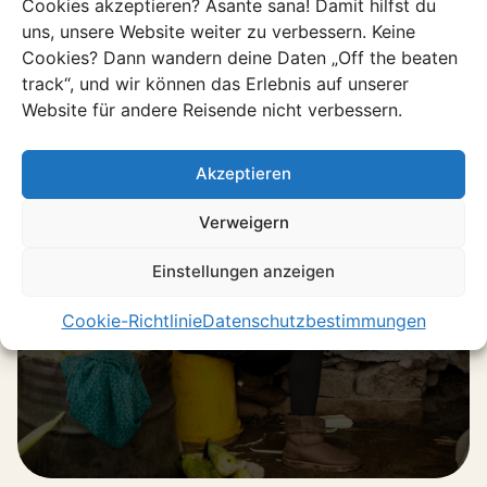
Cookies akzeptieren? Asante sana! Damit hilfst du
uns, unsere Website weiter zu verbessern. Keine
Cookies? Dann wandern deine Daten „Off the beaten
track“, und wir können das Erlebnis auf unserer
Website für andere Reisende nicht verbessern.
Erlebnis
Akzeptieren
Taste of eSwatini
Mit Sipho lernst du eSwatini so kennen,
Verweigern
wie es wirklich gedacht ist.
Einstellungen anzeigen
Entdecke dieses Erlebnis
Cookie-Richtlinie
Datenschutzbestimmungen