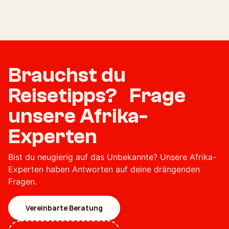
Brauchst du
Reisetipps? Frage
unsere Afrika-
Experten
Bist du neugierig auf das Unbekannte? Unsere Afrika-
Experten haben Antworten auf deine drängenden
Fragen.
Vereinbarte Beratung