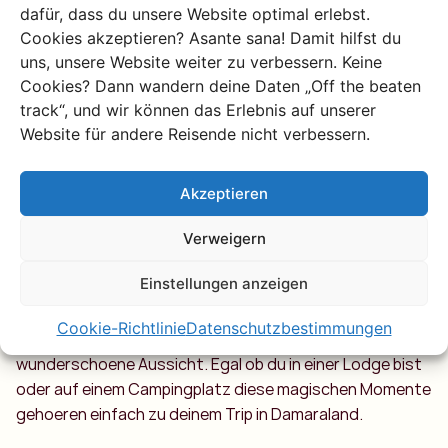
Valley. Hier kannst du Safaris Wanderungen und einfach
dafür, dass du unsere Website optimal erlebst.
entspanntes Relaxen geniessen.
Cookies akzeptieren? Asante sana! Damit hilfst du
uns, unsere Website weiter zu verbessern. Keine
Cookies? Dann wandern deine Daten „Off the beaten
track“, und wir können das Erlebnis auf unserer
Website für andere Reisende nicht verbessern.
Sundowner in
Akzeptieren
Damaraland
Verweigern
Ganz ehrlich wir lieben Sundowner ueberall auf dem
Einstellungen anzeigen
Kontinent aber nichts toppt einen Sundowner in
Damaraland. Waehrend die Sonne untergeht oeffnest du
Cookie-Richtlinie
Datenschutzbestimmungen
ein Bier oder was du auch immer magst und geniesst die
wunderschoene Aussicht. Egal ob du in einer Lodge bist
oder auf einem Campingplatz diese magischen Momente
gehoeren einfach zu deinem Trip in Damaraland.