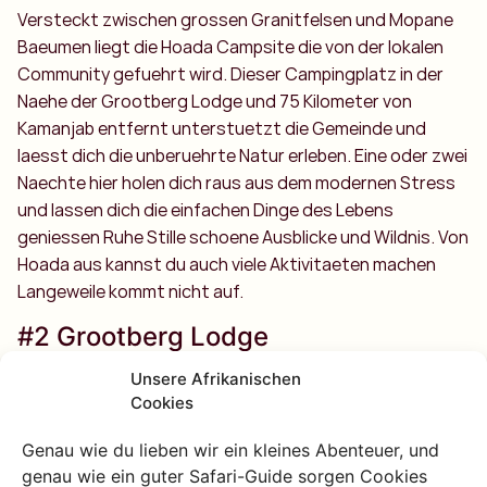
Versteckt zwischen grossen Granitfelsen und Mopane
Baeumen liegt die Hoada Campsite die von der lokalen
Community gefuehrt wird. Dieser Campingplatz in der
Naehe der Grootberg Lodge und 75 Kilometer von
Kamanjab entfernt unterstuetzt die Gemeinde und
laesst dich die unberuehrte Natur erleben. Eine oder zwei
Naechte hier holen dich raus aus dem modernen Stress
und lassen dich die einfachen Dinge des Lebens
geniessen Ruhe Stille schoene Ausblicke und Wildnis. Von
Hoada aus kannst du auch viele Aktivitaeten machen
Langeweile kommt nicht auf.
#2 Grootberg Lodge
Unsere Afrikanischen
Willst du etwas mehr Luxus Dann ist die Grootberg
Cookies
Lodge die perfekte Wahl. Diese umweltfreundliche Lodge
im Besitz der lokalen Community bietet komfortable
Genau wie du lieben wir ein kleines Abenteuer, und
Zimmer und einen fantastischen Blick ueber das Klip River
genau wie ein guter Safari-Guide sorgen Cookies