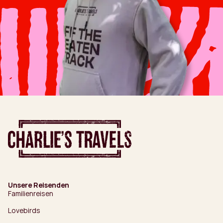
Unsere Reisenden
Familienreisen
Lovebirds