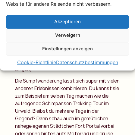
ein paar für dich. Weil es in diesem Gebiet oft
Website für andere Reisende nicht verbessern.
regnet ist auch eine Regenjacke ziemlich
praktisch. Bist du ein Vogelfan? Dann vergiss
Akzeptieren
auch dein Fernglas nicht! Die Wanderung durch
das Bigodi Sumpfgebiet dauert zwischen zwei
Verweigern
und vier Stunden, je nachdem wie sehr dich die
Umgebung interessiert. (Wenn du die
Einstellungen anzeigen
Lebensgeschichte von jedem Tierchen
unterwegs hören willst dauert es eben etwas
Cookie-Richtlinie
Datenschutzbestimmungen
länger.)
Die Sumpfwanderung lässt sich super mit vielen
anderen Erlebnissen kombinieren. Du kannst sie
zum Beispiel am selben Tag machen wie die
aufregende Schimpansen Trekking Tour im
Urwald. Bleibst du mehrere Tage in der
Gegend? Dann schau auch im gemütlichen
nahegelegenen Städtchen Fort Portal vorbei
oder spring hinten aufs Motorrad und cruise