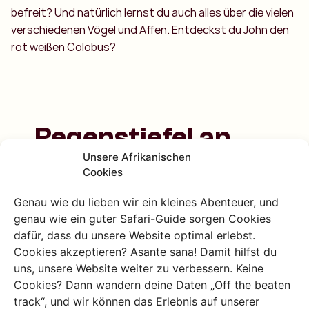
befreit? Und natürlich lernst du auch alles über die vielen
verschiedenen Vögel und Affen. Entdeckst du John den
rot weißen Colobus?
Regenstiefel an
und ab geht die
Unsere Afrikanischen
Cookies
Post!
Genau wie du lieben wir ein kleines Abenteuer, und
genau wie ein guter Safari-Guide sorgen Cookies
Für diese Sumpfwanderung ist es am besten
dafür, dass du unsere Website optimal erlebst.
bequeme Kleidung zu tragen und unbedingt
Cookies akzeptieren? Asante sana! Damit hilfst du
Gummistiefel mitzunehmen! Wenn die nicht
uns, unsere Website weiter zu verbessern. Keine
mehr in deinen Koffer oder Rucksack passen ist
Cookies? Dann wandern deine Daten „Off the beaten
das kein Drama: der Guide hat bestimmt noch
track“, und wir können das Erlebnis auf unserer