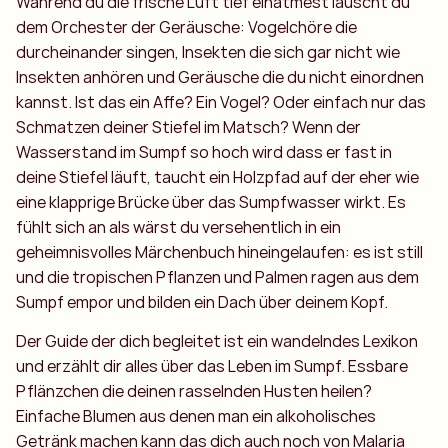
Während du die frische Luft tief einatmest lauscht du
dem Orchester der Geräusche: Vogelchöre die
durcheinander singen, Insekten die sich gar nicht wie
Insekten anhören und Geräusche die du nicht einordnen
kannst. Ist das ein Affe? Ein Vogel? Oder einfach nur das
Schmatzen deiner Stiefel im Matsch? Wenn der
Wasserstand im Sumpf so hoch wird dass er fast in
deine Stiefel läuft, taucht ein Holzpfad auf der eher wie
eine klapprige Brücke über das Sumpfwasser wirkt. Es
fühlt sich an als wärst du versehentlich in ein
geheimnisvolles Märchenbuch hineingelaufen: es ist still
und die tropischen Pflanzen und Palmen ragen aus dem
Sumpf empor und bilden ein Dach über deinem Kopf.
Der Guide der dich begleitet ist ein wandelndes Lexikon
und erzählt dir alles über das Leben im Sumpf. Essbare
Pflänzchen die deinen rasselnden Husten heilen?
Einfache Blumen aus denen man ein alkoholisches
Getränk machen kann das dich auch noch von Malaria