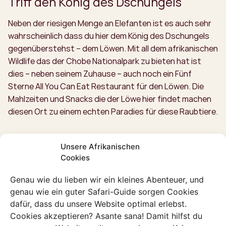
Triff den König des Dschungels
Neben der riesigen Menge an Elefanten ist es auch sehr
wahrscheinlich dass du hier dem König des Dschungels
gegenüberstehst – dem Löwen. Mit all dem afrikanischen
Wildlife das der Chobe Nationalpark zu bieten hat ist
dies – neben seinem Zuhause – auch noch ein Fünf
Sterne All You Can Eat Restaurant für den Löwen. Die
Mahlzeiten und Snacks die der Löwe hier findet machen
diesen Ort zu einem echten Paradies für diese Raubtiere.
Unsere Afrikanischen
Cookies
Entdecken mehr in
Genau wie du lieben wir ein kleines Abenteuer, und
Botswana
genau wie ein guter Safari-Guide sorgen Cookies
dafür, dass du unsere Website optimal erlebst.
Oder stöbern durch all unsere einzigartigen und
Cookies akzeptieren? Asante sana! Damit hilfst du
authentischen Erlebnisse