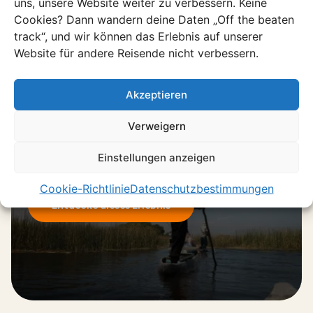
uns, unsere Website weiter zu verbessern. Keine
Alle Erlebnisse ansehen
Cookies? Dann wandern deine Daten „Off the beaten
track“, und wir können das Erlebnis auf unserer
Website für andere Reisende nicht verbessern.
Erlebnis
Akzeptieren
Mokoro trip
Verweigern
Gleite in einem ausgehöhlten
Baumstamm durch das stille Wasser des
Einstellungen anzeigen
Okavango-Deltas.
Cookie-Richtlinie
Datenschutzbestimmungen
Entdecke dieses Erlebnis