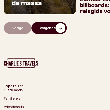
de massa
billboards
reisgids v
Vorige
Volgende
Type reizen
Lustrumreis
Familiereis
Vriendenreis