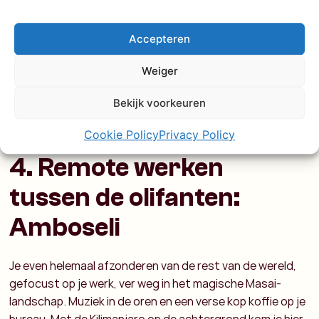
Tip van Charlie! Rondom Lamu
Accepteren
worden traditionele dhows gebruikt
Weiger
als vervoer op het water. Spring een
dhow in en verken de diepe
Bekijk voorkeuren
mangroven bossen!
Cookie Policy
Privacy Policy
4. Remote werken
tussen de olifanten:
Amboseli
Je even helemaal afzonderen van de rest van de wereld,
gefocust op je werk, ver weg in het magische Masai-
landschap. Muziek in de oren en een verse kop koffie op je