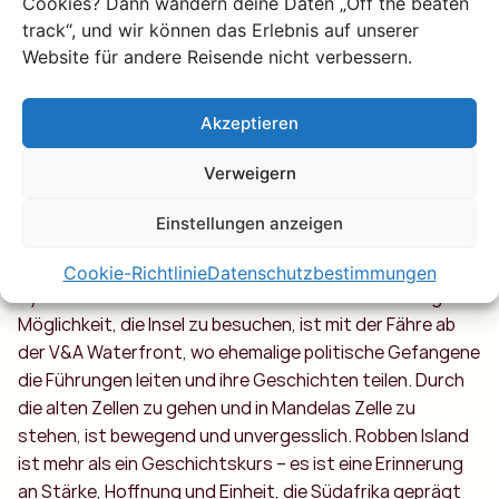
Reise durch die
Cookies? Dann wandern deine Daten „Off the beaten
track“, und wir können das Erlebnis auf unserer
Geschichte
Website für andere Reisende nicht verbessern.
Südafrikas
Akzeptieren
Vor der Küste Kapstadts liegt Robben Island, ein Ort, der
Verweigern
Südafrikas Geschichte entscheidend geprägt hat.
Jahrhunderte lang war es ein Ort des Exils und der
Einstellungen anzeigen
Gefangenschaft, wo Nelson Mandela 18 seiner 27 Jahre
hinter Gittern verbrachte. Heute ist es ein starkes
Cookie-Richtlinie
Datenschutzbestimmungen
Symbol für Widerstandskraft und Freiheit. Die einzige
Möglichkeit, die Insel zu besuchen, ist mit der Fähre ab
der V&A Waterfront, wo ehemalige politische Gefangene
die Führungen leiten und ihre Geschichten teilen. Durch
die alten Zellen zu gehen und in Mandelas Zelle zu
stehen, ist bewegend und unvergesslich. Robben Island
ist mehr als ein Geschichtskurs – es ist eine Erinnerung
an Stärke, Hoffnung und Einheit, die Südafrika geprägt