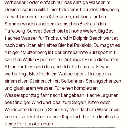
verbessern oder einfach nur das salzige Wasser im
Gesicht spüren willst, hier bekommst du alles. Blouberg
ist weltberühmt fürs Kitesurfen, mit konstanten
Sommerwinden und dem ikonischen Blick auf den
Tafelberg. Sunset Beach bietet hohe Wellen, Big Bay
flaches Wasser für Tricks, und in Dolphin Beach wartet
nach dem Kiten ein kaltes Bier bei Pakalolo. Du magst es
ruhiger? Muizenberg ist der entspannte Surfspot mit
sanften Wellen – perfekt für Anfänger – und die bunten
Strandhütten sind das perfekte Fotomotiv. Etwas
weiter liegt Blue Rock, ein Wassersport-Hotspot in
einem alten Steinbruch mit Seilbahnen, Sprungschanzen
und glasklarem Wasser. Für einen kompletten
Wassersporttag fahr nach Langebaan: flache Lagunen,
beständiger Wind und ideal zum Segeln, Kiten oder
Windsurfen lernen in Shark Bay. Von flachem Wasser bis
zu kraftvollen Kite-Loops – Kapstadt bietet dir alles für
deine Portion Adrenalin.