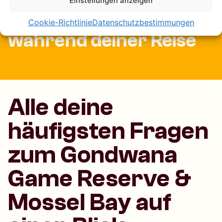
Einstellungen anzeigen
100 % versichert
Cookie-Richtlinie
Datenschutzbestimmungen
während deiner Reise
Alle deine
häufigsten Fragen
zum Gondwana
Game Reserve &
Mossel Bay auf