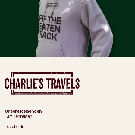
Unsere Reisenden
Familienreisen
Lovebirds