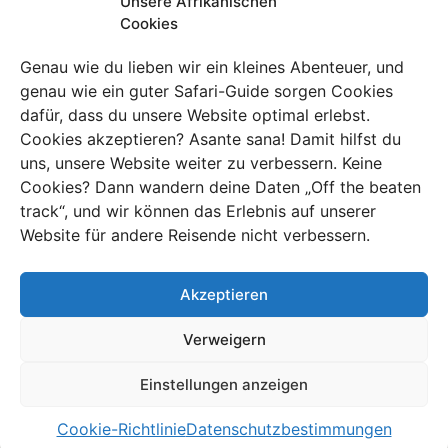
häufigsten Fragen
Unsere Afrikanischen
Cookies
zum Addo
Genau wie du lieben wir ein kleines Abenteuer, und
Elephant Park auf
genau wie ein guter Safari-Guide sorgen Cookies
dafür, dass du unsere Website optimal erlebst.
einen Blick
Cookies akzeptieren? Asante sana! Damit hilfst du
uns, unsere Website weiter zu verbessern. Keine
Cookies? Dann wandern deine Daten „Off the beaten
track“, und wir können das Erlebnis auf unserer
Wo liegt der Addo Elephant
Website für andere Reisende nicht verbessern.
Nationalpark?
Akzeptieren
Der Addo Elephant Nationalpark liegt in der
südafrikanischen Provinz Ostkap, etwa 70 Kilometer von
Verweigern
Gqeberha (Port Elizabeth) entfernt. Der Park ist gut
über Straßen erreichbar und Teil eines größeren
Einstellungen anzeigen
Naturschutzgebiets, das sich bis an die Küste erstreckt.
Cookie-Richtlinie
Datenschutzbestimmungen