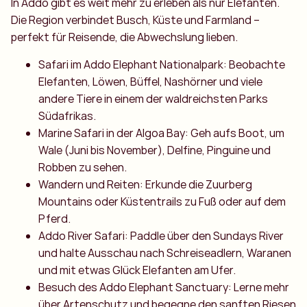
In Addo gibt es weit mehr zu erleben als nur Elefanten.
Die Region verbindet Busch, Küste und Farmland –
perfekt für Reisende, die Abwechslung lieben.
Safari im Addo Elephant Nationalpark: Beobachte
Elefanten, Löwen, Büffel, Nashörner und viele
andere Tiere in einem der waldreichsten Parks
Südafrikas.
Marine Safari in der Algoa Bay: Geh aufs Boot, um
Wale (Juni bis November), Delfine, Pinguine und
Robben zu sehen.
Wandern und Reiten: Erkunde die Zuurberg
Mountains oder Küstentrails zu Fuß oder auf dem
Pferd.
Addo River Safari: Paddle über den Sundays River
und halte Ausschau nach Schreiseadlern, Waranen
und mit etwas Glück Elefanten am Ufer.
Besuch des Addo Elephant Sanctuary: Lerne mehr
über Artenschutz und begegne den sanften Riesen