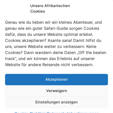
einzigartigen Hikes bis zu traumhaften Bootstouren,
Unsere Afrikanischen
von Tauchen bis Ziplining und Reiten, und als
Cookies
Sahnehäubchen auch noch Kultur! Deshalb haben wir uns
auf zwei Regionen fokussiert: das wirklich unentdeckte
Genau wie du lieben wir ein kleines Abenteuer, und
Western Cape und die Eastern Loop. So kannst du die
genau wie ein guter Safari-Guide sorgen Cookies
Schönheit Südafrikas in vollen Zügen genießen.
dafür, dass du unsere Website optimal erlebst.
Cookies akzeptieren? Asante sana! Damit hilfst du
uns, unsere Website weiter zu verbessern. Keine
Cookies? Dann wandern deine Daten „Off the beaten
track“, und wir können das Erlebnis auf unserer
Website für andere Reisende nicht verbessern.
Entdecke mehr in
Akzeptieren
Südafrika
Verweigern
Stöbere durch unsere einzigartigen Erlebnisse
Einstellungen anzeigen
Alle Erlebnisse ansehen