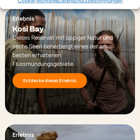
Cookie-Richtlinie
Datenschutzbestimmungen
Erlebnis
Kosi Bay
Dieses Reservat mit üppiger Natur und
sechs Seen beherbergt eines der am
besten erhaltenen
Flussmündungsgebiete.
Entdecke dieses Erlebnis
Erlebnis