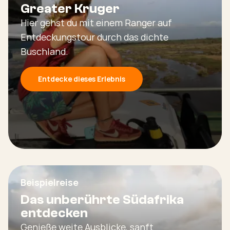
Greater Kruger
Hier gehst du mit einem Ranger auf
Entdeckungstour durch das dichte
Buschland.
Entdecke dieses Erlebnis
Beispielreise
Das unberührte Südafrika
entdecken
Genieße weite Ausblicke, sanft