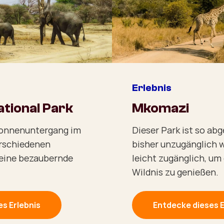
Erlebnis
ational Park
Mkomazi
Sonnenuntergang im
Dieser Park ist so abg
erschiedenen
bisher unzugänglich wa
eine bezaubernde
leicht zugänglich, um
Wildnis zu genießen.
s Erlebnis
Entdecke dieses E