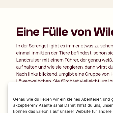
Eine Fülle von Wi
In der Serengeti gibt es immer etwas zu sehen
einmal inmitten der Tiere befindest, schön si
Landcruiser mit einem Führer, der genau weiß,
aufhalten und wie sie reagieren, dann wirst d
Nach links blickend, umgibt eine Gruppe von 
Löwenweibchen. Sie fürchtet vielleicht um ih
anderen Seite siehst du ein Zebra, das unschu
einem Tümpel trinkt, während ein Krokodil auf
Genau wie du lieben wir ein kleines Abenteuer, und 
Schlaf also unbedingt ein oder zwei Nächte in
akzeptieren? Asante sana! Damit hilfst du uns, unse
alles in dir aufnehmen zu können.
können das Erlebnis auf unserer Website für andere 