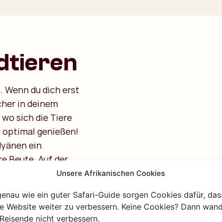
ldtieren
. Wenn du dich erst
cher in deinem
 wo sich die Tiere
u optimal genießen!
Hyänen ein
re Beute. Auf der
ldig Wasser aus
Unsere Afrikanischen Cookies
 der Lauer lauert.
genau wie ein guter Safari-Guide sorgen Cookies dafür, das
 der Serengeti, um
re Website weiter zu verbessern. Keine Cookies? Dann wand
Reisende nicht verbessern.