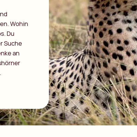
und
en. Wohin
os. Du
er Suche
enke an
ashörner
.