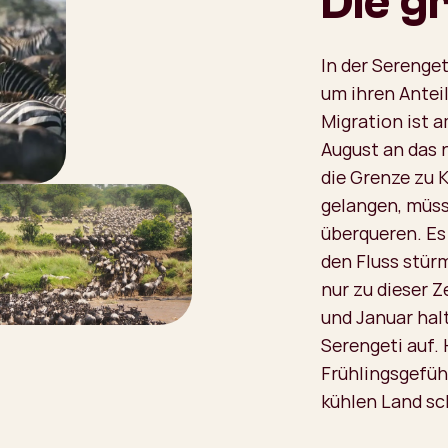
Die g
In der Serenge
um ihren Antei
Migration ist a
August an das 
die Grenze zu K
gelangen, müss
überqueren. Es 
den Fluss stür
nur zu dieser Z
und Januar hal
Serengeti auf. 
Frühlingsgefüh
kühlen Land sc