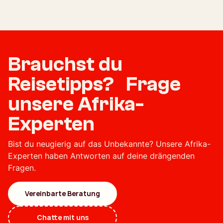
Brauchst du
Reisetipps? Frage
unsere Afrika-
Experten
Bist du neugierig auf das Unbekannte? Unsere Afrika-
Experten haben Antworten auf deine drängenden
Fragen.
Vereinbarte Beratung
Chatte mit uns