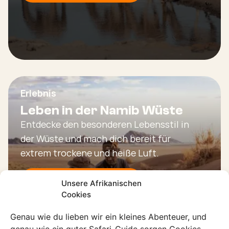
Erlebnis
Leben in der Namib Wüste
Entdecke den besonderen Lebensstil in
der Wüste und mach dich bereit für
extrem trockene und heiße Luft.
Entdecke dieses Erlebnis
Unsere Afrikanischen
Cookies
Genau wie du lieben wir ein kleines Abenteuer, und
genau wie ein guter Safari-Guide sorgen Cookies