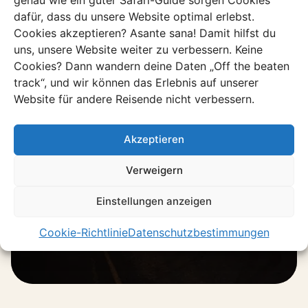
dafür, dass du unsere Website optimal erlebst.
Cookies akzeptieren? Asante sana! Damit hilfst du
uns, unsere Website weiter zu verbessern. Keine
Cookies? Dann wandern deine Daten „Off the beaten
Beispielreise
track“, und wir können das Erlebnis auf unserer
Mitten durch verlassene
Website für andere Reisende nicht verbessern.
Landschaften
Von Süden bis Norden erlebst du die
Akzeptieren
Highlights eines Landes voller
Kontraste und Charakter.
Verweigern
Einstellungen anzeigen
Entdecke diese Reise
Cookie-Richtlinie
Datenschutzbestimmungen