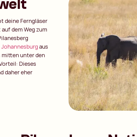
welt
pt deine Ferngläser
rt auf dem Weg zum
Pilanesberg
n
Johannesburg
aus
 mitten unter den
Vorteil: Dieses
nd daher eher
!