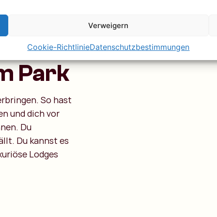
Verweigern
Cookie-Richtlinie
Datenschutzbestimmungen
im Park
erbringen. So hast
en und dich vor
nnen. Du
llt. Du kannst es
uxuriöse Lodges
.