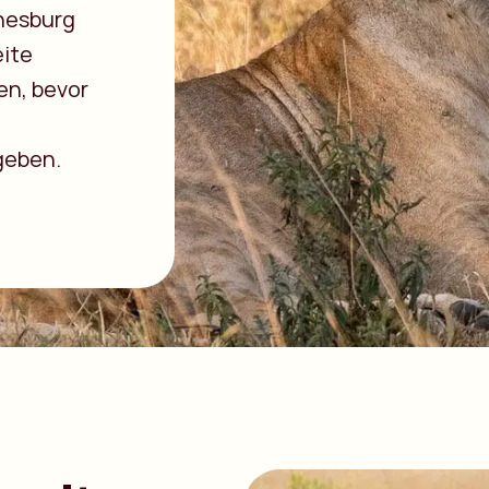
nnesburg
eite
en, bevor
geben.