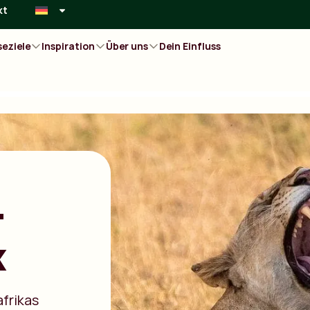
kt
seziele
Inspiration
Über uns
Dein Einfluss
-
k
afrikas