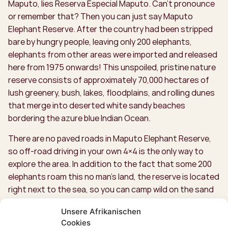
Maputo, lies Reserva Especial Maputo. Can't pronounce
or remember that? Then you can just say Maputo
Elephant Reserve. After the country had been stripped
bare by hungry people, leaving only 200 elephants,
elephants from other areas were imported and released
here from 1975 onwards! This unspoiled, pristine nature
reserve consists of approximately 70,000 hectares of
lush greenery, bush, lakes, floodplains, and rolling dunes
that merge into deserted white sandy beaches
bordering the azure blue Indian Ocean.
There are no paved roads in Maputo Elephant Reserve,
so off-road driving in your own 4×4 is the only way to
explore the area. In addition to the fact that some 200
elephants roam this no man's land, the reserve is located
right next to the sea, so you can camp wild on the sand
as the icing on the cake. Imagine: you unzip your tent to
Unsere Afrikanischen
the sound of the waves and see a four-legged giant
Cookies
walking by. Beach, sand, elephants... What more could