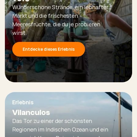
Wunderschöne Strände, ein lebhafter
Markt und die frischesten
Meeresfrüchte, die du je probieren
wirst.
Entdecke dieses Erlebnis
Erlebnis
Vilanculos
Das Tor zu einer der schönsten
Regionen im Indischen Ozean und ein