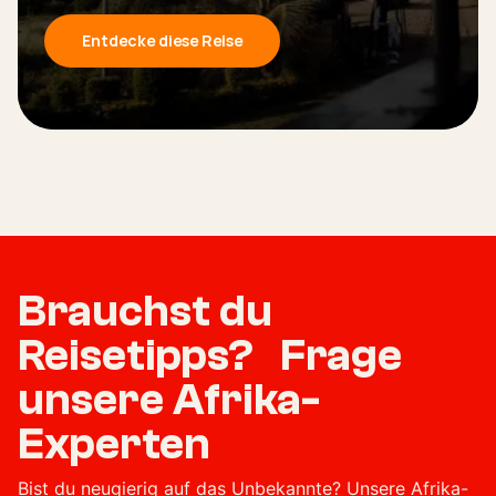
Entdecke diese Reise
Brauchst du
Reisetipps? Frage
unsere Afrika-
Experten
Bist du neugierig auf das Unbekannte? Unsere Afrika-