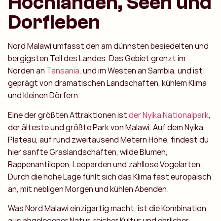
Hochlanden, Seen und
Dorfleben
Nord Malawi umfasst den am dünnsten besiedelten und
bergigsten Teil des Landes. Das Gebiet grenzt im
Norden an
Tansania
, und im Westen an Sambia, und ist
geprägt von dramatischen Landschaften, kühlem Klima
und kleinen Dörfern.
Eine der größten Attraktionen ist
der Nyika Nationalpark
,
der älteste und größte Park von Malawi. Auf dem Nyika
Plateau, auf rund zweitausend Metern Höhe, findest du
hier sanfte Graslandschaften, wilde Blumen,
Rappenantilopen, Leoparden und zahllose Vogelarten.
Durch die hohe Lage fühlt sich das Klima fast europäisch
an, mit nebligen Morgen und kühlen Abenden.
Was Nord Malawi einzigartig macht, ist die Kombination
aus abgelegener Natur, reicher Kultur und ehrlicher