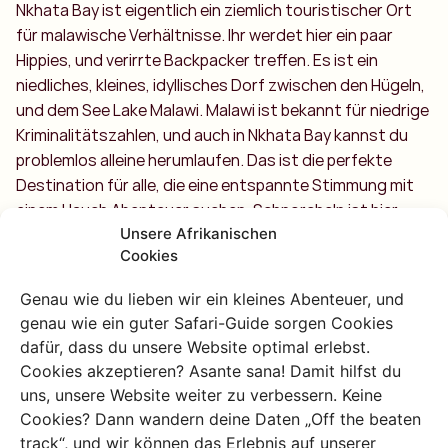
Nkhata Bay ist eigentlich ein ziemlich touristischer Ort
für malawische Verhältnisse. Ihr werdet hier ein paar
Hippies, und verirrte Backpacker treffen. Es ist ein
niedliches, kleines, idyllisches Dorf zwischen den Hügeln,
und dem See Lake Malawi. Malawi ist bekannt für niedrige
Kriminalitätszahlen, und auch in Nkhata Bay kannst du
problemlos alleine herumlaufen. Das ist die perfekte
Destination für alle, die eine entspannte Stimmung mit
einem Hauch Abenteuer suchen. Schnorcheln ist hier
Unsere Afrikanischen
absolut empfehlenswert, du siehst Fische, die du in
Cookies
Deutschland sonst nur im Aquarium findest. Ihr könnt
auch cliff jumpen, oder eine village tour machen. Der
Genau wie du lieben wir ein kleines Abenteuer, und
Aufstieg zum Bungulu Hill gibt euch einen schönen
genau wie ein guter Safari-Guide sorgen Cookies
dreihundertsechzig Grad Blick über die ganze
dafür, dass du unsere Website optimal erlebst.
Umgebung.
Cookies akzeptieren? Asante sana! Damit hilfst du
uns, unsere Website weiter zu verbessern. Keine
Cookies? Dann wandern deine Daten „Off the beaten
track“, und wir können das Erlebnis auf unserer