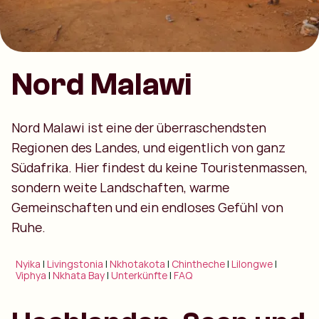
Nord Malawi
Nord Malawi ist eine der überraschendsten
Regionen des Landes, und eigentlich von ganz
Südafrika. Hier findest du keine Touristenmassen,
sondern weite Landschaften, warme
Gemeinschaften und ein endloses Gefühl von
Ruhe.
Nyika
|
Livingstonia
|
Nkhotakota
|
Chintheche
|
Lilongwe
|
Viphya
|
Nkhata Bay
|
Unterkünfte
|
FAQ